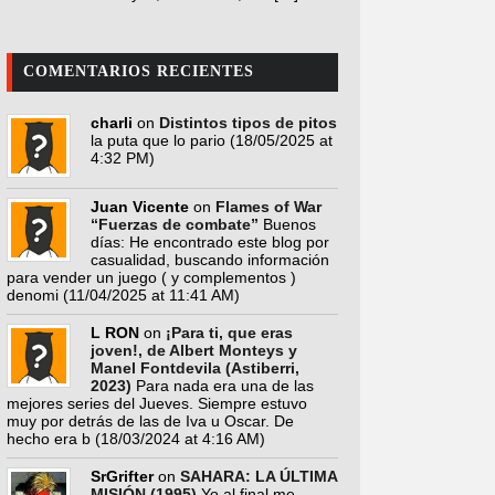
COMENTARIOS RECIENTES
charli
on
Distintos tipos de pitos
la puta que lo pario
(18/05/2025 at
4:32 PM)
Juan Vicente
on
Flames of War
“Fuerzas de combate”
Buenos
días: He encontrado este blog por
casualidad, buscando información
para vender un juego ( y complementos )
denomi
(11/04/2025 at 11:41 AM)
L RON
on
¡Para ti, que eras
joven!, de Albert Monteys y
Manel Fontdevila (Astiberri,
2023)
Para nada era una de las
mejores series del Jueves. Siempre estuvo
muy por detrás de las de Iva u Oscar. De
hecho era b
(18/03/2024 at 4:16 AM)
SrGrifter
on
SAHARA: LA ÚLTIMA
MISIÓN (1995)
Yo al final me