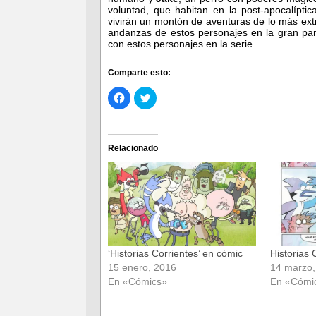
voluntad, que habitan en la post-apocalípti
vivirán un montón de aventuras de lo más ex
andanzas de estos personajes en la gran pan
con estos personajes en la serie.
Comparte esto:
Haz
Haz
clic
clic
para
para
compartir
compartir
en
en
Facebook
Twitter
(Se
(Se
Relacionado
abre
abre
en
en
una
una
ventana
ventana
nueva)
nueva)
‘Historias Corrientes’ en cómic
Historias 
15 enero, 2016
14 marzo,
En «Cómics»
En «Cómi