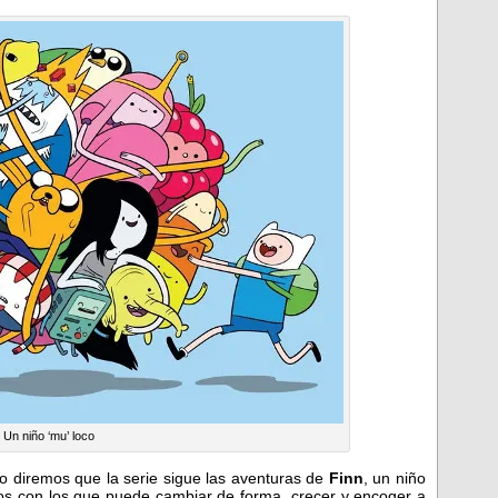
Un niño ‘mu’ loco
o diremos que la serie sigue las aventuras de
Finn
, un niño
os con los que puede cambiar de forma, crecer y encoger a