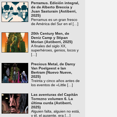
Perramus. Edición integral,
de de Alberto Breccia y
Juan Sasturain (Astiberri,
2025)
Perramus es un gran fresco
de América del Sur en el
[…]
20th Century Men, de
Deniz Camp y Stipan
Morian (Astiberri, 2025)
A finales del siglo XX,
superhéroes, genios, locos y
[…]
Precious Metal, de Darcy
Van Poelgeest e Ian
Bertram (Nuevo Nueve,
2025)
Treinta y cinco años antes de
los eventos de «Little
[…]
Las aventuras del Capitán
Torrezno volumen 6. La
última curda (Astiberri,
2025)
Alguien falta, alguien no está,
y él, el ausente, era
[…]