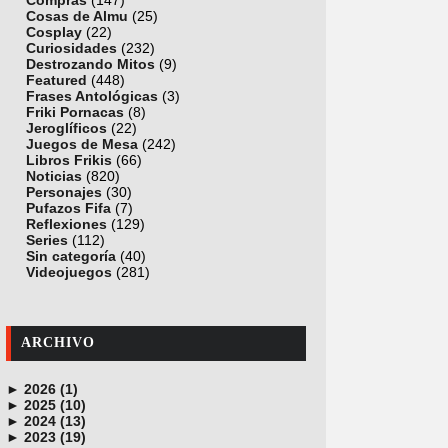
Compras
(147)
Cosas de Almu
(25)
Cosplay
(22)
Curiosidades
(232)
Destrozando Mitos
(9)
Featured
(448)
Frases Antológicas
(3)
Friki Pornacas
(8)
Jeroglíficos
(22)
Juegos de Mesa
(242)
Libros Frikis
(66)
Noticias
(820)
Personajes
(30)
Pufazos Fifa
(7)
Reflexiones
(129)
Series
(112)
Sin categoría
(40)
Videojuegos
(281)
ARCHIVO
►
2026 (1)
►
junio (1)
2025 (10)
►
noviembre (1)
2024 (13)
►
octubre (1)
diciembre (4)
2023 (19)