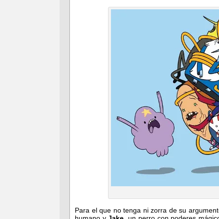
Para el que no tenga ni zorra de su argument
humano y
Jake
, un perro con poderes mágic