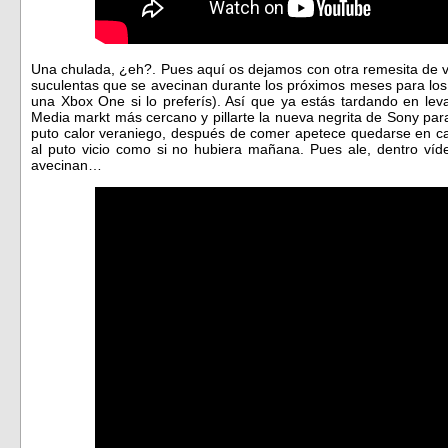
Una chulada, ¿eh?. Pues aquí os dejamos con otra remesita de v
suculentas que se avecinan durante los próximos meses para lo
una Xbox One si lo preferís). Así que ya estás tardando en leva
Media markt más cercano y pillarte la nueva negrita de Sony par
puto calor veraniego, después de comer apetece quedarse en cas
al puto vicio como si no hubiera mañana. Pues ale, dentro ví
avecinan…