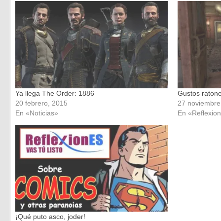
en
en
una
una
ventana
ventana
nueva)
nueva)
Ya llega The Order: 1886
Gustos ratone
20 febrero, 2015
27 noviembre
En «Noticias»
En «Reflexio
¡Qué puto asco, joder!