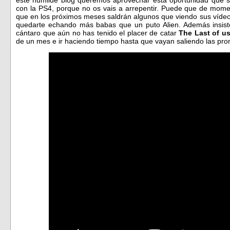
este humilde blog queremos aprovechar esta oportunidad que s
con la PS4, porque no os vais a arrepentir. Puede que de momen
que en los próximos meses saldrán algunos que viendo sus víd
quedarte echando más babas que un puto Alien. Además insist
cántaro que aún no has tenido el placer de catar
The Last of u
de un mes e ir haciendo tiempo hasta que vayan saliendo las p