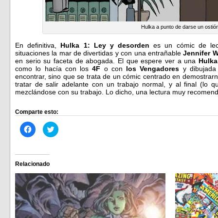
Hulka a punto de darse un ostió
En definitiva,
Hulka 1: Ley y desorden
es un cómic de lect
situaciones la mar de divertidas y con una entrañable
Jennifer W
en serio su faceta de abogada. El que espere ver a una
Hulka
como lo hacía con los
4F
o con
los Vengadores
y dibujada
encontrar, sino que se trata de un cómic centrado en demostrarno
tratar de salir adelante con un trabajo normal, y al final (lo
mezclándose con su trabajo. Lo dicho, una lectura muy recome
Comparte esto:
Haz
Haz
clic
clic
para
para
compartir
compartir
en
en
Facebook
Twitter
(Se
(Se
Relacionado
abre
abre
en
en
una
una
ventana
ventana
nueva)
nueva)