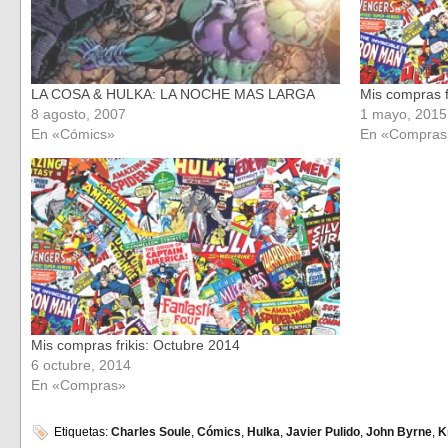
LA COSA & HULKA: LA NOCHE MAS LARGA
Mis compras f
8 agosto, 2007
1 mayo, 2015
En «Cómics»
En «Compras
Mis compras frikis: Octubre 2014
6 octubre, 2014
En «Compras»
Etiquetas:
Charles Soule
,
Cómics
,
Hulka
,
Javier Pulido
,
John Byrne
,
K