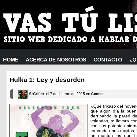
HOME
ACERCA DE NOSOTROS
CONTACTO
¿Q
Hulka 1: Ley y desorden
SrGrifter
, el 7 de febrero de 2015 en
Cómics
¿Qué frikazo del noven
que algún día la bue
derribando la pared de
volandas, te llevara co
con sus potentes pier
tomando unos mojitos f
un montón los que ha