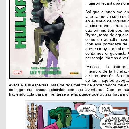
mujerón levanta pasio
Así que cuando me ent
lares la nueva serie d
en el suelo de rodillas
al cielo dando gracias
que en mis tiempos moz
Byrne,
tanto de aquella
como de aquella novela
(con esa portadaza de l
que es muy normal que 
contarnos el guionista
personaje. Vamos a ve
¡Ainssss, la siempr
miembro de la Fundaci
de una ocasión. Sin e
de las mejores aboga
éxitos a sus espaldas. Más de dos metros de encantadora mujer
conjugar sus casos judiciales con sus aventuras. Con un n
haciendo cola para enfrentarse a ella, puede que quizás haya mo