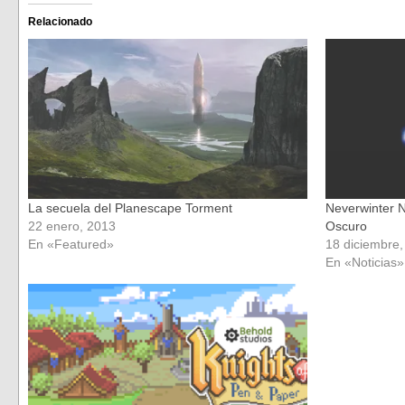
Facebook
Twitter
(Se
(Se
Relacionado
abre
abre
en
en
una
una
ventana
ventana
nueva)
nueva)
La secuela del Planescape Torment
Neverwinter Ni
22 enero, 2013
Oscuro
En «Featured»
18 diciembre
En «Noticias»