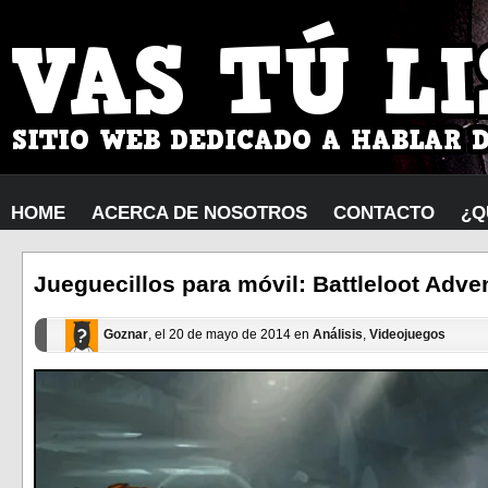
HOME
ACERCA DE NOSOTROS
CONTACTO
¿Q
Jueguecillos para móvil: Battleloot Adve
Goznar
, el 20 de mayo de 2014 en
Análisis
,
Videojuegos