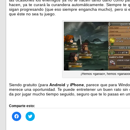
hacen, ya te curará la curandera automáticamente. Siempre te 
sigan progresando (que eso siempre engancha mucho), pero si 
que éste no sea tu juego.
¡Hemos «ganao», hemos «ganaoo
Siendo gratuito (para
Android
y
iPhone
, parece que para Windo
merece una oportunidad. Te puede entretener un buen rato sin 
da por jugar mucho tiempo seguido, seguro que te lo pasas en un
Comparte esto:
Haz
Haz
clic
clic
para
para
compartir
compartir
en
en