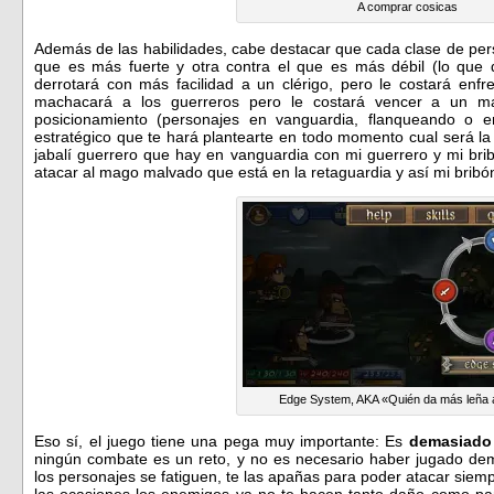
A comprar cosicas
Además de las habilidades, cabe destacar que cada clase de pers
que es más fuerte y otra contra el que es más débil (lo qu
derrotará con más facilidad a un clérigo, pero le costará enfr
machacará a los guerreros pero le costará vencer a un m
posicionamiento (personajes en vanguardia, flanqueando o e
estratégico que te hará plantearte en todo momento cual será l
jabalí guerrero que hay en vanguardia con mi guerrero y mi brib
atacar al mago malvado que está en la retaguardia y así mi bribón
Edge System, AKA «Quién da más leña 
Eso sí, el juego tiene una pega muy importante: Es
demasiado 
ningún combate es un reto, y no es necesario haber jugado de
los personajes se fatiguen, te las apañas para poder atacar siemp
las ocasiones los enemigos ya no te hacen tanto daño como para