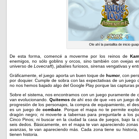
Ole ahí la pantallita de inicio gua
De esta forma, comencé a moverme por los reinos de
Kam
enemigos, no sólo goblins y orcos, sino también con ovejas 
universo de
Lovecraft
), jabalíes furiosos, sirenas vengativas y en
Gráficamente, el juego aporta un buen toque de
humor
, con per
por doquier. Cumple de sobra con las expectativas de un juego 
no nos hemos bajado algo del Google Play porque las capturas pr
Sobre el sistema, nos encontramos con un juego puramente de 
van evolucionando.
Quitemos
de ahí eso de que «es un juego de 
progresión de los personajes, la compra de equipamiento, el de
es un juego de
combate
. Porque el mapa no te permite explo
dragón negro; ni moverte a tabernas para preguntarle a los p
Cinco Pinos; ni buscar en la ciudad la casa de juegos, bajo la 
seis dedos. Básicamente, en el mapa te van apareciendo zonas 
avanzas, te van apareciendo más. Cada zona tiene su historia, 
tienen historia.