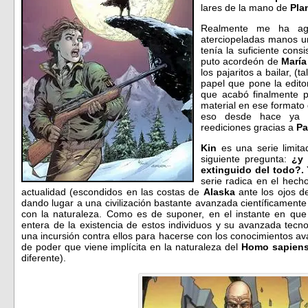
lares de la mano de
Plan
Realmente me ha agr
aterciopeladas manos u
tenía la suficiente con
puto acordeón de
Marí
los pajaritos a bailar, (
papel que pone la edito
que acabó finalmente 
material en ese format
eso desde hace ya 
reediciones gracias a
Pa
Kin
es una serie limit
siguiente pregunta:
¿y 
extinguido del todo?.
serie radica en el hech
actualidad (escondidos en las costas de
Alaska
ante los ojos d
dando lugar a una civilización bastante avanzada científicament
con la naturaleza. Como es de suponer, en el instante en qu
entera de la existencia de estos individuos y su avanzada tecn
una incursión contra ellos para hacerse con los conocimientos av
de poder que viene implícita en la naturaleza del
Homo sapien
diferente).