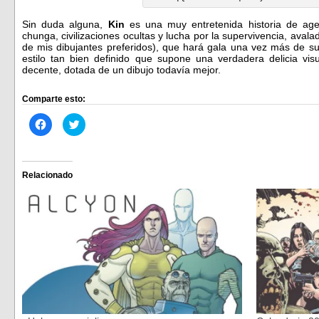
Sin duda alguna,
Kin
es una muy entretenida historia de age
chunga, civilizaciones ocultas y lucha por la supervivencia, aval
de mis dibujantes preferidos), que hará gala una vez más de su 
estilo tan bien definido que supone una verdadera delicia visu
decente, dotada de un dibujo todavía mejor.
Comparte esto:
Haz
Haz
clic
clic
para
para
compartir
compartir
en
en
Facebook
Twitter
(Se
(Se
Relacionado
abre
abre
en
en
una
una
ventana
ventana
nueva)
nueva)