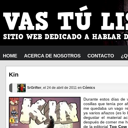
HOME
ACERCA DE NOSOTROS
CONTACTO
¿Q
Kin
SrGrifter
, el 24 de abril de 2011 en
Cómics
Durante estos días de 
cosillas que tenía por a
me quedaba un vago rec
ya varios añazos (es lo
degustar el material a
después de comer me he
de la editorial
Top Cow