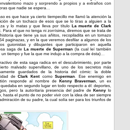
nvalentono mazo y sorprendo a propios y a extraños con
ras que nadie se espera…
aso es que hace ya cierto tiempecillo me llamó la atención la
ición de un tochaco de esos que se lo tiras a alguien a la
za y lo matas y que lleva por título
La muerte de Clark
t
. Para el que no tenga ni zorrísima, diremos que se trata de
historia que tiene ya sus añitos, recopiladita en un tomazo
64 paginazas, y en la que veremos desfilar a algunos de los
cos guionistas y dibujantes que participaron en aquella
osa saga de
La muerte de Superman
(la cual leí también
 un tiempo y fue la que me indujo a la compra de ésta)…
tractivo de esta saga radica en el descubrimiento, por parte
ierto malvado supervillano, de uno de los secretos más
samente guardados de la historia del cómic: la doble
ntidad de
Clark Kent
como
Superman
. Ese enemigo en
stión responde al nombre de
Kenny Braverman
, un ex
 quedaba en segundo lugar en todo respecto a él: deportes,
igos, pero la autoritaria presencia del padre de
Kenny
lo
 hasta el punto de no poder vivir con la idea de ser siempre
dmiración de su padre, la cual solía ser para los triunfos de