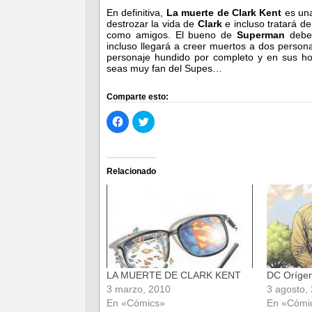
En definitiva,
La muerte de Clark Kent
es una
destrozar la vida de
Clark
e incluso tratará d
como amigos. El bueno de
Superman
deber
incluso llegará a creer muertos a dos perso
personaje hundido por completo y en sus h
seas muy fan del Supes…
Comparte esto:
Haz
Haz
clic
clic
para
para
compartir
compartir
en
en
Facebook
Twitter
(Se
(Se
Relacionado
abre
abre
en
en
una
una
ventana
ventana
nueva)
nueva)
LA MUERTE DE CLARK KENT
DC Oríge
3 marzo, 2010
3 agosto,
En «Cómics»
En «Cómi