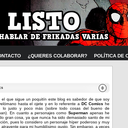
ONTACTO
¿QUIERES COLABORAR?
POLÍTICA DE 
0
cs
 el que sigue un poquitín este blog es sabedor de que soy
elómano hasta el ojete y en lo referente a
DC Comics
he
o lo justo y poco más (sobre todo cosas del bueno de
an). En cuanto a personajes como
Superman
apenas he
do gran cosa, ya que nunca ha sido demasiado santo de mi
ción, pues lo considero un personaje híper poderoso y muy
 atrayente para mi humildísimo gusto. Sin embargo, a veces