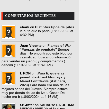
COMENTARIOS RECIENTES
charli
on
Distintos tipos de pitos
la puta que lo pario
(18/05/2025 at
4:32 PM)
Juan Vicente
on
Flames of War
“Fuerzas de combate”
Buenos
días: He encontrado este blog por
casualidad, buscando información
para vender un juego ( y complementos )
denomi
(11/04/2025 at 11:41 AM)
L RON
on
¡Para ti, que eras
joven!, de Albert Monteys y
Manel Fontdevila (Astiberri,
2023)
Para nada era una de las
mejores series del Jueves. Siempre estuvo
muy por detrás de las de Iva u Oscar. De
hecho era b
(18/03/2024 at 4:16 AM)
SrGrifter
on
SAHARA: LA ÚLTIMA
MISIÓN (1995)
Yo al final me