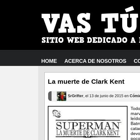
HOME
ACERCA DE NOSOTROS
C
La muerte de Clark Kent
SrGrifter
, el 13 de junio de 2015 en
Cómi
Todo
marv
leíd
Batm
cata
devo
poco