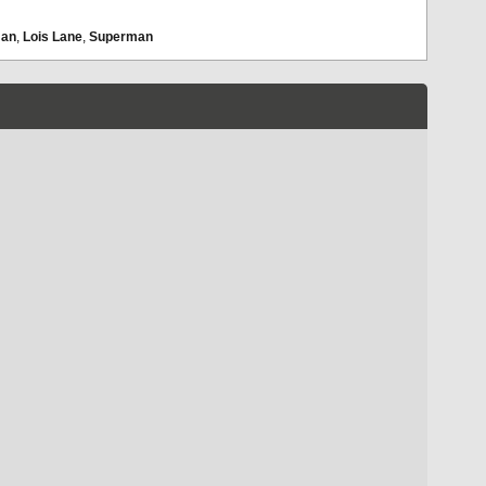
man
,
Lois Lane
,
Superman