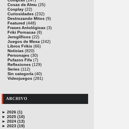
Compras
(147)
Cosas de Almu
(25)
Cosplay
(22)
Curiosidades
(232)
Destrozando Mitos
(9)
Featured
(448)
Frases Antológicas
(3)
Friki Pornacas
(8)
Jeroglíficos
(22)
Juegos de Mesa
(242)
Libros Frikis
(66)
Noticias
(820)
Personajes
(30)
Pufazos Fifa
(7)
Reflexiones
(129)
Series
(112)
Sin categoría
(40)
Videojuegos
(281)
ARCHIVO
►
2026 (1)
►
junio (1)
2025 (10)
►
noviembre (1)
2024 (13)
►
octubre (1)
diciembre (4)
2023 (19)