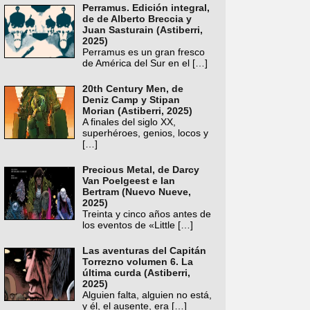
Perramus. Edición integral,
de de Alberto Breccia y
Juan Sasturain (Astiberri,
2025)
Perramus es un gran fresco
de América del Sur en el
[…]
20th Century Men, de
Deniz Camp y Stipan
Morian (Astiberri, 2025)
A finales del siglo XX,
superhéroes, genios, locos y
[…]
Precious Metal, de Darcy
Van Poelgeest e Ian
Bertram (Nuevo Nueve,
2025)
Treinta y cinco años antes de
los eventos de «Little
[…]
Las aventuras del Capitán
Torrezno volumen 6. La
última curda (Astiberri,
2025)
Alguien falta, alguien no está,
y él, el ausente, era
[…]