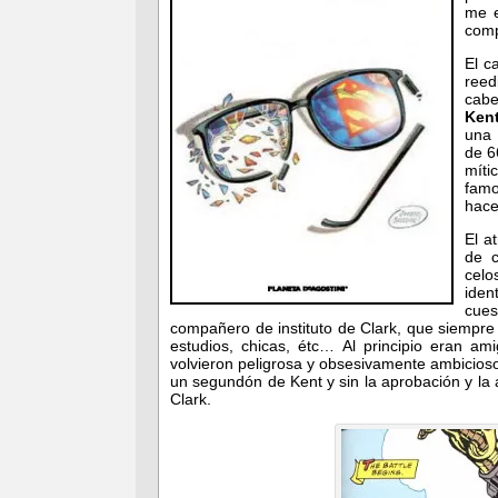
me e
comp
El c
reed
cabe
Ken
una 
de 6
míti
fam
hace
El a
de c
celo
ide
cue
compañero de instituto de Clark, que siempre
estudios, chicas, étc… Al principio eran am
volvieron peligrosa y obsesivamente ambicioso,
un segundón de Kent y sin la aprobación y la a
Clark.