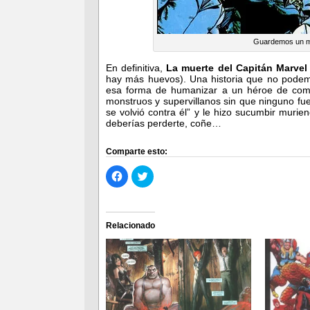
Guardemos un min
En definitiva,
La muerte del Capitán Marvel
hay más huevos). Una historia que no pode
esa forma de humanizar a un héroe de comi
monstruos y supervillanos sin que ninguno fuer
se volvió contra él” y le hizo sucumbir mur
deberías perderte, coñe…
Comparte esto:
Haz
Haz
clic
clic
para
para
compartir
compartir
en
en
Facebook
Twitter
(Se
(Se
Relacionado
abre
abre
en
en
una
una
ventana
ventana
nueva)
nueva)