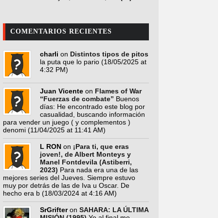
COMENTARIOS RECIENTES
charli
on
Distintos tipos de pitos
la puta que lo pario
(18/05/2025 at
4:32 PM)
Juan Vicente
on
Flames of War
“Fuerzas de combate”
Buenos
días: He encontrado este blog por
casualidad, buscando información
para vender un juego ( y complementos )
denomi
(11/04/2025 at 11:41 AM)
L RON
on
¡Para ti, que eras
joven!, de Albert Monteys y
Manel Fontdevila (Astiberri,
2023)
Para nada era una de las
mejores series del Jueves. Siempre estuvo
muy por detrás de las de Iva u Oscar. De
hecho era b
(18/03/2024 at 4:16 AM)
SrGrifter
on
SAHARA: LA ÚLTIMA
MISIÓN (1995)
Yo al final me