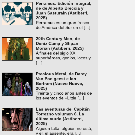
Perramus. Edición integral,
de de Alberto Breccia y
Juan Sasturain (Astiberri,
2025)
Perramus es un gran fresco
de América del Sur en el
[…]
20th Century Men, de
Deniz Camp y Stipan
Morian (Astiberri, 2025)
A finales del siglo XX,
superhéroes, genios, locos y
[…]
Precious Metal, de Darcy
Van Poelgeest e Ian
Bertram (Nuevo Nueve,
2025)
Treinta y cinco años antes de
los eventos de «Little
[…]
Las aventuras del Capitán
Torrezno volumen 6. La
última curda (Astiberri,
2025)
Alguien falta, alguien no está,
y él, el ausente, era
[…]