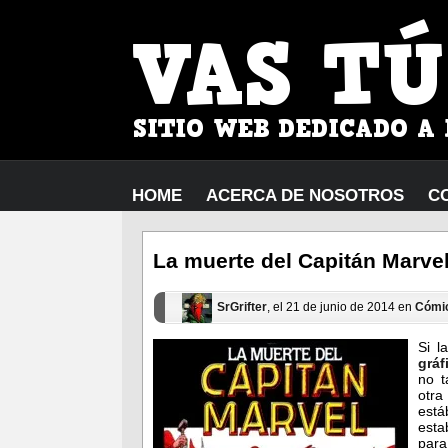
HOME
ACERCA DE NOSOTROS
C
La muerte del Capitán Marve
SrGrifter
, el 21 de junio de 2014 en
Cómi
Si l
gráf
no t
otr
está
esta
para