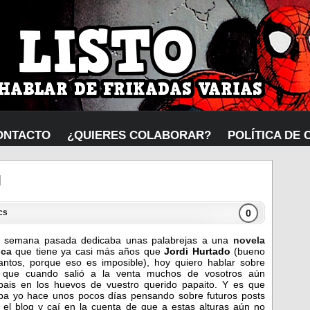
ONTACTO
¿QUIERES COLABORAR?
POLÍTICA DE 
l
0
cs
a semana pasada dedicaba unas palabrejas a una
novela
ica
que tiene ya casi más años que
Jordi Hurtado
(bueno
antos, porque eso es imposible), hoy quiero hablar sobre
a que cuando salió a la venta muchos de vosotros aún
bais en los huevos de vuestro querido papaito. Y es que
ba yo hace unos pocos días pensando sobre futuros posts
 el blog y caí en la cuenta de que a estas alturas aún no