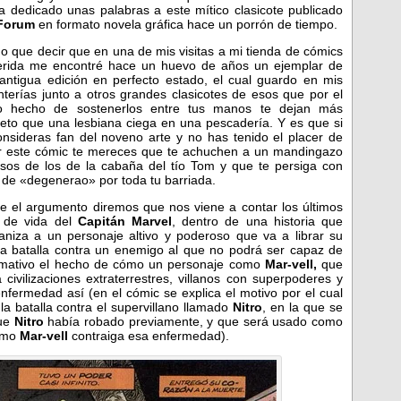
a dedicado unas palabras a este mítico clasicote publicado
Forum
en formato novela gráfica hace un porrón de tiempo.
o que decir que en una de mis visitas a mi tienda de cómics
erida me encontré hace un huevo de años un ejemplar de
antigua edición en perfecto estado, el cual guardo en mis
nterías junto a otros grandes clasicotes de esos que por el
o hecho de sostenerlos entre tus manos te dejan más
ieto que una lesbiana ciega en una pescadería. Y es que si
onsideras fan del noveno arte y no has tenido el placer de
r este cómic te mereces que te achuchen a un mandingazo
sos de los de la cabaña del tío Tom y que te persiga con
 de «degenerao» por toda tu barriada.
e el argumento diremos que nos viene a contar los últimos
 de vida del
Capitán Marvel
, dentro de una historia que
niza a un personaje altivo y poderoso que va a librar su
ma batalla contra un enemigo al que no podrá ser capaz de
 llamativo el hecho de cómo un personaje como
Mar-vell,
que
civilizaciones extraterrestres, villanos con superpoderes y
nfermedad así (en el cómic se explica el motivo por el cual
a batalla contra el supervillano llamado
Nitro
, en la que se
que
Nitro
había robado previamente, y que será usado como
como
Mar-vell
contraiga esa enfermedad).