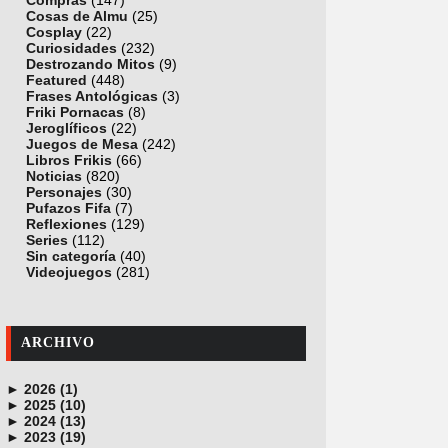
Compras
(147)
Cosas de Almu
(25)
Cosplay
(22)
Curiosidades
(232)
Destrozando Mitos
(9)
Featured
(448)
Frases Antológicas
(3)
Friki Pornacas
(8)
Jeroglíficos
(22)
Juegos de Mesa
(242)
Libros Frikis
(66)
Noticias
(820)
Personajes
(30)
Pufazos Fifa
(7)
Reflexiones
(129)
Series
(112)
Sin categoría
(40)
Videojuegos
(281)
ARCHIVO
►
2026 (1)
►
junio (1)
2025 (10)
►
noviembre (1)
2024 (13)
►
octubre (1)
diciembre (4)
2023 (19)