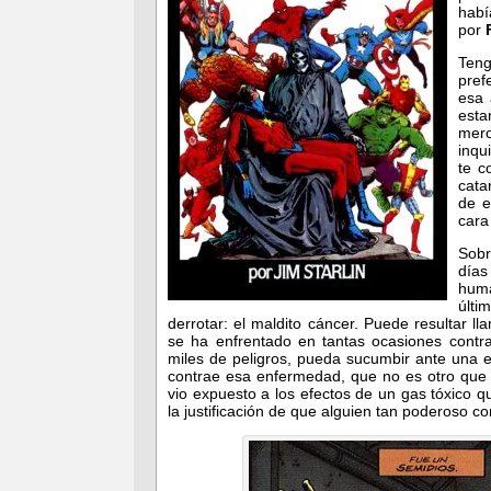
habí
por
Teng
pref
esa 
esta
mer
inqu
te c
cata
de e
cara
Sobr
días
huma
últi
derrotar: el maldito cáncer. Puede resultar
se ha enfrentado en tantas ocasiones contra 
miles de peligros, pueda sucumbir ante una e
contrae esa enfermedad, que no es otro que l
vio expuesto a los efectos de un gas tóxico 
la justificación de que alguien tan poderoso 