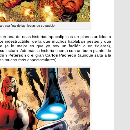
 traca final de las fiestas de su pueblo
en una de esas historias apocalípticas de planes urdidos a
e indestructible, de la que muchos hablaban pestes y que
ue (a lo mejor es que yo soy un facilón o un flojeras),
u lectura. Además la historia cuenta con un buen plantel de
don Peterson
o el gran
Carlos Pacheco
(aunque salta a la
yas mucho más espectaculares).