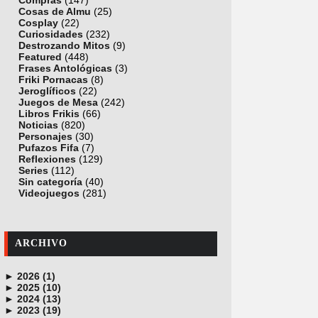
Compras
(147)
Cosas de Almu
(25)
Cosplay
(22)
Curiosidades
(232)
Destrozando Mitos
(9)
Featured
(448)
Frases Antológicas
(3)
Friki Pornacas
(8)
Jeroglíficos
(22)
Juegos de Mesa
(242)
Libros Frikis
(66)
Noticias
(820)
Personajes
(30)
Pufazos Fifa
(7)
Reflexiones
(129)
Series
(112)
Sin categoría
(40)
Videojuegos
(281)
ARCHIVO
►
2026 (1)
►
junio (1)
2025 (10)
►
noviembre (1)
2024 (13)
►
octubre (1)
diciembre (4)
2023 (19)