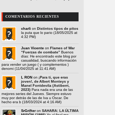
COMENTARIOS RECIENTES
charli
on
Distintos tipos de pitos
la puta que lo pario
(18/05/2025 at
4:32 PM)
Juan Vicente
on
Flames of War
“Fuerzas de combate”
Buenos
días: He encontrado este blog por
casualidad, buscando información
para vender un juego ( y complementos )
denomi
(11/04/2025 at 11:41 AM)
L RON
on
¡Para ti, que eras
joven!, de Albert Monteys y
Manel Fontdevila (Astiberri,
2023)
Para nada era una de las
mejores series del Jueves. Siempre estuvo
muy por detrás de las de Iva u Oscar. De
hecho era b
(18/03/2024 at 4:16 AM)
SrGrifter
on
SAHARA: LA ÚLTIMA
MISIÓN (1995)
Yo al final me