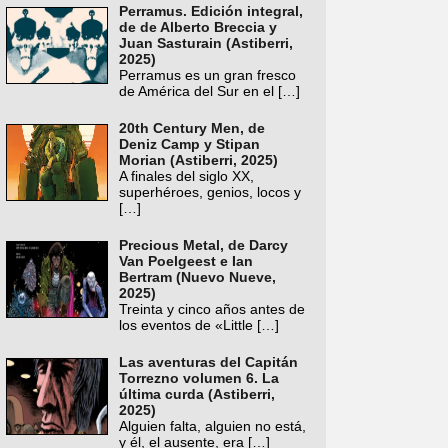
Perramus. Edición integral,
de de Alberto Breccia y
Juan Sasturain (Astiberri,
2025)
Perramus es un gran fresco
de América del Sur en el
[…]
20th Century Men, de
Deniz Camp y Stipan
Morian (Astiberri, 2025)
A finales del siglo XX,
superhéroes, genios, locos y
[…]
Precious Metal, de Darcy
Van Poelgeest e Ian
Bertram (Nuevo Nueve,
2025)
Treinta y cinco años antes de
los eventos de «Little
[…]
Las aventuras del Capitán
Torrezno volumen 6. La
última curda (Astiberri,
2025)
Alguien falta, alguien no está,
y él, el ausente, era
[…]