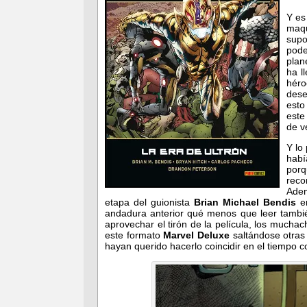
Y es
maqu
supo
pode
plan
ha l
hér
dese
esto
este
de v
Y lo
habí
porq
reco
Adem
etapa del guionista
Brian Michael Bendis
en
andadura anterior qué menos que leer tambié
aprovechar el tirón de la película, los mucha
este formato
Marvel Deluxe
saltándose otras 
hayan querido hacerlo coincidir en el tiempo 