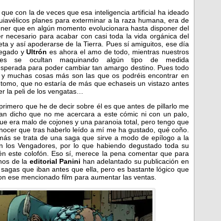
 que con la de veces que esa inteligencia artificial ha ideado
iavélicos planes para exterminar a la raza humana, era de
ner que en algún momento evolucionara hasta disponer del
r necesario para acabar con casi toda la vida orgánica del
eta y así apoderarse de la Tierra. Pues sí amiguitos, ese día
legado y
Ultrón
es ahora el amo de todo, mientras nuestros
oes se ocultan maquinando algún tipo de medida
sperada para poder cambiar tan amargo destino. Pues todo
 y muchas cosas más son las que os podréis encontrar en
 tomo, que no estaría de más que echaseis un vistazo antes
er la peli de los vengatas…
 primero que he de decir sobre él es que antes de pillarlo me
an dicho que no me acercara a este cómic ni con un palo,
ue era malo de cojones y una paranoia total, pero tengo que
nocer que tras haberlo leído a mí me ha gustado, qué coño.
ás se trata de una saga que sirve a modo de epílogo a la
 los Vengadores, por lo que habiendo degustado toda su
n este colofón. Eso sí, merece la pena comentar que para
chos de la
editorial Panini
han adelantado su publicación en
sagas que iban antes que ella, pero es bastante lógico que
con ese mencionado film para aumentar las ventas.