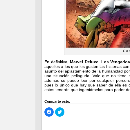
Ole 
En definitiva,
Marvel Deluxe. Los Vengadore
aquellos a los que les gusten las historias co
asunto del aplastamiento de la humanidad por p
una situación peliaguda. Vale que no tiene 
además se puede leer por cualquier persona
pues lo único que hay que saber de ella es
estos tendrán que ingeniárselas para poder de
Comparte esto:
Haz
Haz
clic
clic
para
para
compartir
compartir
en
en
Facebook
Twitter