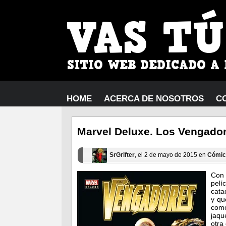
HOME
ACERCA DE NOSOTROS
C
Marvel Deluxe. Los Vengadore
SrGrifter
, el 2 de mayo de 2015 en
Cómic
Con 
pelí
cata
y qu
como
jaqu
otra