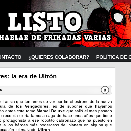
ONTACTO
¿QUIERES COLABORAR?
POLÍTICA DE 
s: la era de Ultrón
0
s
el ansia que teníamos de ver por fin el estreno de la nueva
cula de
los Vengadores
, es de suponer que hayamos
do antes este tomo
Marvel Deluxe
que salió el mes pasado
e recopila cierta famosa saga de hace unos años que tiene
 protagonista a ese robotito cabronazo que ha puesto en
e a los héroes más poderosos del planeta en alguna que
 ocasión: el malvado
Ultrón
…