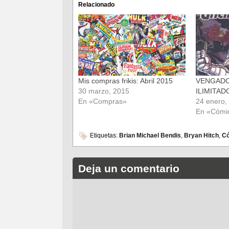
(Se
(Se
Relacionado
abre
abre
en
en
una
una
ventana
ventana
nueva)
nueva)
Mis compras frikis: Abril 2015
VENGADO
30 marzo, 2015
ILIMITAD
En «Compras»
24 enero,
En «Cómi
Etiquetas:
Brian Michael Bendis
,
Bryan Hitch
,
C
Deja un comentario