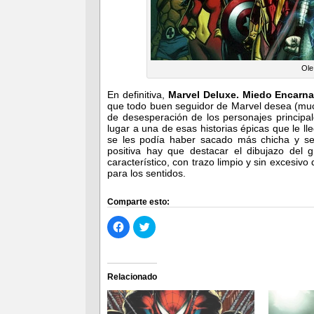
Ole
En definitiva,
Marvel Deluxe. Miedo Encarn
que todo buen seguidor de Marvel desea (muc
de desesperación de los personajes principa
lugar a una de esas historias épicas que le 
se les podía haber sacado más chicha y se
positiva hay que destacar el dibujazo del 
característico, con trazo limpio y sin excesivo
para los sentidos.
Comparte esto:
Haz
Haz
clic
clic
para
para
compartir
compartir
en
en
Facebook
Twitter
(Se
(Se
Relacionado
abre
abre
en
en
una
una
ventana
ventana