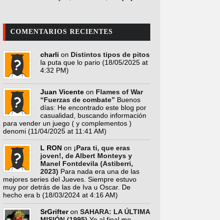
COMENTARIOS RECIENTES
charli
on
Distintos tipos de pitos
la puta que lo pario
(18/05/2025 at
4:32 PM)
Juan Vicente
on
Flames of War
“Fuerzas de combate”
Buenos
días: He encontrado este blog por
casualidad, buscando información
para vender un juego ( y complementos )
denomi
(11/04/2025 at 11:41 AM)
L RON
on
¡Para ti, que eras
joven!, de Albert Monteys y
Manel Fontdevila (Astiberri,
2023)
Para nada era una de las
mejores series del Jueves. Siempre estuvo
muy por detrás de las de Iva u Oscar. De
hecho era b
(18/03/2024 at 4:16 AM)
SrGrifter
on
SAHARA: LA ÚLTIMA
MISIÓN (1995)
Yo al final me