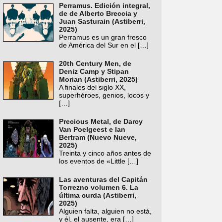
Perramus. Edición integral,
de de Alberto Breccia y
Juan Sasturain (Astiberri,
2025)
Perramus es un gran fresco
de América del Sur en el
[…]
20th Century Men, de
Deniz Camp y Stipan
Morian (Astiberri, 2025)
A finales del siglo XX,
superhéroes, genios, locos y
[…]
Precious Metal, de Darcy
Van Poelgeest e Ian
Bertram (Nuevo Nueve,
2025)
Treinta y cinco años antes de
los eventos de «Little
[…]
Las aventuras del Capitán
Torrezno volumen 6. La
última curda (Astiberri,
2025)
Alguien falta, alguien no está,
y él, el ausente, era
[…]