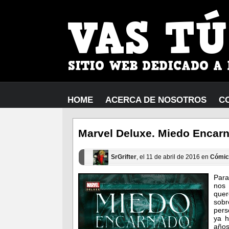
HOME
ACERCA DE NOSOTROS
C
Marvel Deluxe. Miedo Encar
SrGrifter
, el 11 de abril de 2016 en
Cómic
Para
nos 
quer
sob
pers
ya h
años