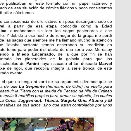
ue publicaban en este formato con un papel ratonero y
ado de esa situación de cómics flácidos y poco consistentes
í pillar sólo tomos.
 consecuencia de ello estuve un poco desenganchado de
el
a partir de esa etapa conocida como la
Edad
oica,
quedándome sin leer las sagas posteriores a ese
to. Y debido a ese hecho de renegar de la grapa me perdí
de las sagas que siempre me ha llamado mucho la atención
ue llevaba bastante tiempo esperando su reedición en
ato tomo para poder disfrutarla de una zorra vez. Me estoy
riendo a
Miedo Encarnado,
de la que
por fin se han
juntado los planetoides de la galaxia para que los
hachuelos de
Panini
hayan sacado el tan deseado
Marvel
uxe
de rigor, que recopila íntegra la serie troncal de este
rado evento.
 el que no tenga ni zorri de su argumento diremos que se
dea de que
La Serpiente
(hermano de Odín) ha vuelto para
estruir la Tierra con la ayuda de Pecado (la hija de Cráneo
 envía 8 martillos propios para armar su ejército, los cuales
La Cosa, Juggernaut, Titania, Gárgola Gris, Attuma
y
El
ponsables de sus actos, sino que están controlados por unos