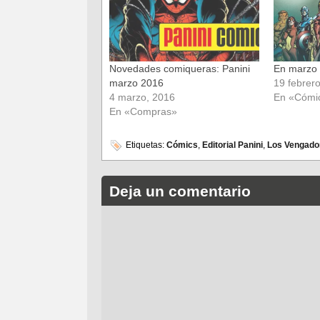
nueva)
nueva)
Novedades comiqueras: Panini
En marzo 
marzo 2016
19 febrer
4 marzo, 2016
En «Cómi
En «Compras»
Etiquetas:
Cómics
,
Editorial Panini
,
Los Vengado
Deja un comentario