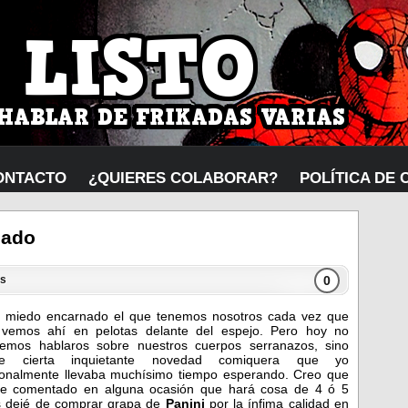
ONTACTO
¿QUIERES COLABORAR?
POLÍTICA DE 
nado
0
s
 miedo encarnado el que tenemos nosotros cada vez que
vemos ahí en pelotas delante del espejo. Pero hoy no
emos hablaros sobre nuestros cuerpos serranazos, sino
re cierta inquietante novedad comiquera que yo
onalmente llevaba muchísimo tiempo esperando. Creo que
e comentado en alguna ocasión que hará cosa de 4 ó 5
 dejé de comprar grapa de
Panini
por la ínfima calidad en