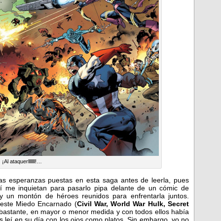
¡Al ataquerlllllll!…
as esperanzas puestas en esta saga antes de leerla, pues
í me inquietan para pasarlo pipa delante de un cómic de
 un montón de héroes reunidos para enfrentarla juntos.
 este Miedo Encarnado (
Civil War, World War Hulk, Secret
astante, en mayor o menor medida y con todos ellos había
s leí en su día con los ojos como platos. Sin embargo, yo no