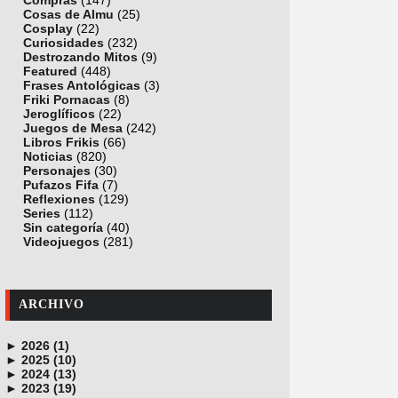
Compras
(147)
Cosas de Almu
(25)
Cosplay
(22)
Curiosidades
(232)
Destrozando Mitos
(9)
Featured
(448)
Frases Antológicas
(3)
Friki Pornacas
(8)
Jeroglíficos
(22)
Juegos de Mesa
(242)
Libros Frikis
(66)
Noticias
(820)
Personajes
(30)
Pufazos Fifa
(7)
Reflexiones
(129)
Series
(112)
Sin categoría
(40)
Videojuegos
(281)
ARCHIVO
►
2026 (1)
►
junio (1)
2025 (10)
►
noviembre (1)
2024 (13)
►
octubre (1)
diciembre (4)
2023 (19)