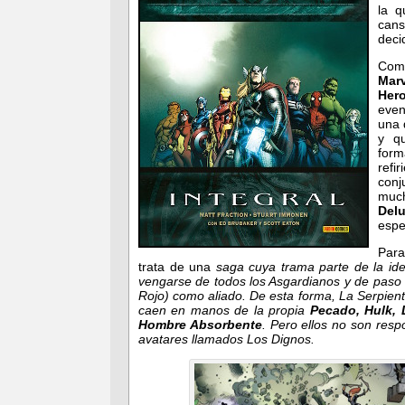
la q
cans
decid
Como
Marv
Her
even
una 
y q
form
refi
con
muc
Del
espe
Para
trata de una
saga cuya trama parte de la i
vengarse de todos los Asgardianos y de paso d
Rojo) como aliado. De esta forma, La Serpiente
caen en manos de la propia
Pecado, Hulk, 
Hombre Absorbente
. Pero ellos no son res
avatares llamados Los Dignos.