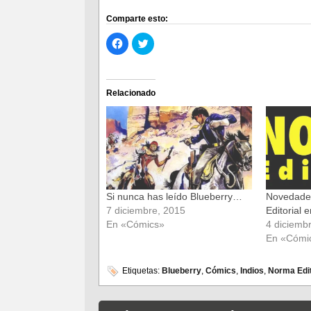
Comparte esto:
Haz
Haz
clic
clic
para
para
compartir
compartir
en
en
Facebook
Twitter
(Se
(Se
Relacionado
abre
abre
en
en
una
una
ventana
ventana
nueva)
nueva)
Si nunca has leído Blueberry…
Novedade
7 diciembre, 2015
Editorial 
En «Cómics»
4 diciemb
En «Cómi
Etiquetas:
Blueberry
,
Cómics
,
Indios
,
Norma Edit