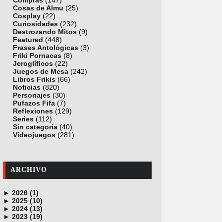
Compras
(147)
Cosas de Almu
(25)
Cosplay
(22)
Curiosidades
(232)
Destrozando Mitos
(9)
Featured
(448)
Frases Antológicas
(3)
Friki Pornacas
(8)
Jeroglíficos
(22)
Juegos de Mesa
(242)
Libros Frikis
(66)
Noticias
(820)
Personajes
(30)
Pufazos Fifa
(7)
Reflexiones
(129)
Series
(112)
Sin categoría
(40)
Videojuegos
(281)
ARCHIVO
►
2026 (1)
►
junio (1)
2025 (10)
►
noviembre (1)
2024 (13)
►
octubre (1)
diciembre (4)
2023 (19)