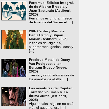
Perramus. Edición integral,
de de Alberto Breccia y
Juan Sasturain (Astiberri,
2025)
Perramus es un gran fresco
de América del Sur en el
[…]
20th Century Men, de
Deniz Camp y Stipan
Morian (Astiberri, 2025)
A finales del siglo XX,
superhéroes, genios, locos y
[…]
Precious Metal, de Darcy
Van Poelgeest e Ian
Bertram (Nuevo Nueve,
2025)
Treinta y cinco años antes de
los eventos de «Little
[…]
Las aventuras del Capitán
Torrezno volumen 6. La
última curda (Astiberri,
2025)
Alguien falta, alguien no está,
y él, el ausente, era
[…]