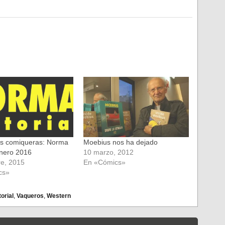
s comiqueras: Norma
Moebius nos ha dejado
enero 2016
10 marzo, 2012
re, 2015
En «Cómics»
cs»
orial
,
Vaqueros
,
Western