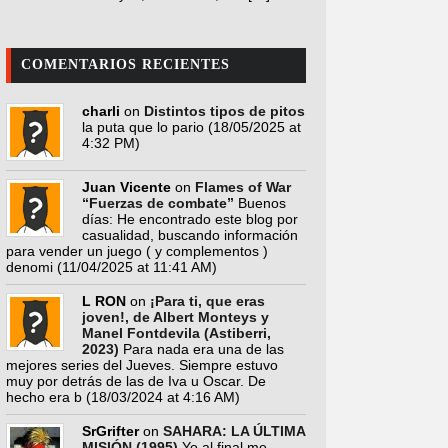
COMENTARIOS RECIENTES
charli
on
Distintos tipos de pitos
la puta que lo pario
(18/05/2025 at
4:32 PM)
Juan Vicente
on
Flames of War
“Fuerzas de combate”
Buenos
días: He encontrado este blog por
casualidad, buscando información
para vender un juego ( y complementos )
denomi
(11/04/2025 at 11:41 AM)
L RON
on
¡Para ti, que eras
joven!, de Albert Monteys y
Manel Fontdevila (Astiberri,
2023)
Para nada era una de las
mejores series del Jueves. Siempre estuvo
muy por detrás de las de Iva u Oscar. De
hecho era b
(18/03/2024 at 4:16 AM)
SrGrifter
on
SAHARA: LA ÚLTIMA
MISIÓN (1995)
Yo al final me