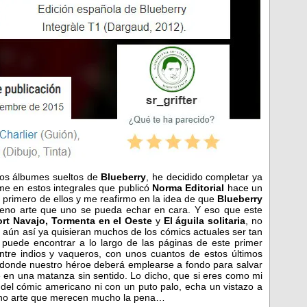
ios álbumes sueltos de
Blueberry
, he decidido completar ya
me en estos integrales que publicó
Norma Editorial
hace un
 primero de ellos y me reafirmo en la idea de que
Blueberry
veno arte que uno se pueda echar en cara. Y eso que este
ort Navajo, Tormenta en el Oeste
y
El águila solitaria
, no
 aún así ya quisieran muchos de los cómics actuales ser tan
e puede encontrar a lo largo de las páginas de este primer
 entre indios y vaqueros, con unos cuantos de estos últimos
 donde nuestro héroe deberá emplearse a fondo para salvar
e en una matanza sin sentido. Lo dicho, que si eres como mi
el cómic americano ni con un puto palo, echa un vistazo a
veno arte que merecen mucho la pena…