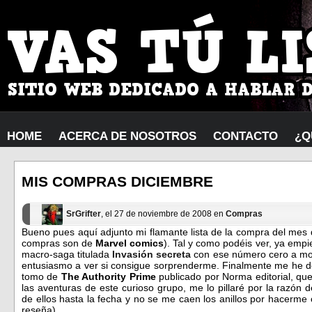
HOME
ACERCA DE NOSOTROS
CONTACTO
¿Q
MIS COMPRAS DICIEMBRE
SrGrifter
, el 27 de noviembre de 2008 en
Compras
Bueno pues aquí adjunto mi flamante lista de la compra del mes
compras son de
Marvel comics
). Tal y como podéis ver, ya empi
macro-saga titulada
Invasión secreta
con ese número cero a mod
entusiasmo a ver si consigue sorprenderme. Finalmente me he de
tomo de
The A
uthority Prime
publicado por Norma editorial, qu
las aventuras de este curioso grupo, me lo pillaré por la razón
de ellos hasta la fecha y no se me caen los anillos por hacerme
reseña).