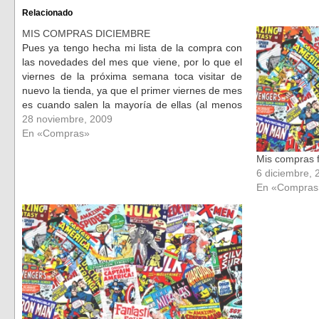
Facebook
Twitter
(Se
(Se
Relacionado
abre
abre
en
en
MIS COMPRAS DICIEMBRE
una
una
ventana
ventana
Pues ya tengo hecha mi lista de la compra con
nueva)
nueva)
las novedades del mes que viene, por lo que el
viernes de la próxima semana toca visitar de
nuevo la tienda, ya que el primer viernes de mes
es cuando salen la mayoría de ellas (al menos
de las colecciones…
28 noviembre, 2009
En «Compras»
Mis compras f
6 diciembre, 
En «Compras