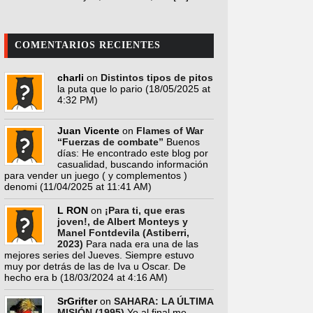
COMENTARIOS RECIENTES
charli
on
Distintos tipos de pitos
la puta que lo pario
(18/05/2025 at
4:32 PM)
Juan Vicente
on
Flames of War
“Fuerzas de combate”
Buenos
días: He encontrado este blog por
casualidad, buscando información
para vender un juego ( y complementos )
denomi
(11/04/2025 at 11:41 AM)
L RON
on
¡Para ti, que eras
joven!, de Albert Monteys y
Manel Fontdevila (Astiberri,
2023)
Para nada era una de las
mejores series del Jueves. Siempre estuvo
muy por detrás de las de Iva u Oscar. De
hecho era b
(18/03/2024 at 4:16 AM)
SrGrifter
on
SAHARA: LA ÚLTIMA
MISIÓN (1995)
Yo al final me