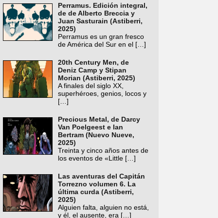
Perramus. Edición integral,
de de Alberto Breccia y
Juan Sasturain (Astiberri,
2025)
Perramus es un gran fresco
de América del Sur en el
[…]
20th Century Men, de
Deniz Camp y Stipan
Morian (Astiberri, 2025)
A finales del siglo XX,
superhéroes, genios, locos y
[…]
Precious Metal, de Darcy
Van Poelgeest e Ian
Bertram (Nuevo Nueve,
2025)
Treinta y cinco años antes de
los eventos de «Little
[…]
Las aventuras del Capitán
Torrezno volumen 6. La
última curda (Astiberri,
2025)
Alguien falta, alguien no está,
y él, el ausente, era
[…]