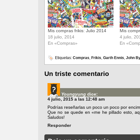
nueva)
nueva)
Mis compras frikis: Julio 2014
Mis compra
18 julio, 2014
4 julio, 2
En «Compras»
En «Comp
Etiquetas:
Compras
,
Frikis
,
Garth Ennis
,
John B
Un triste comentario
Youngyung
dice:
4 julio, 2015 a las 12:48 am
Podrías reseñarlas un poco un poco por encim
Que no se quede en «me he pillado esto, aqu
Saludos!
Responder