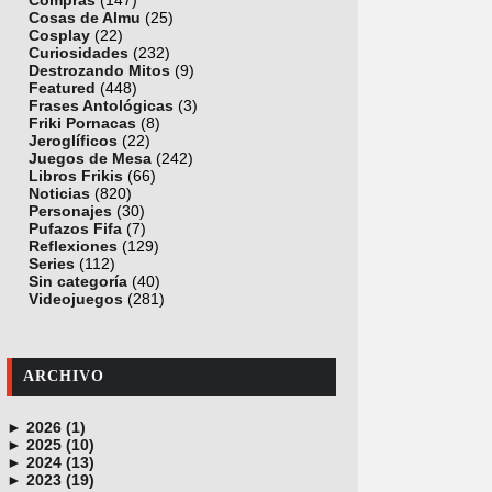
Compras
(147)
Cosas de Almu
(25)
Cosplay
(22)
Curiosidades
(232)
Destrozando Mitos
(9)
Featured
(448)
Frases Antológicas
(3)
Friki Pornacas
(8)
Jeroglíficos
(22)
Juegos de Mesa
(242)
Libros Frikis
(66)
Noticias
(820)
Personajes
(30)
Pufazos Fifa
(7)
Reflexiones
(129)
Series
(112)
Sin categoría
(40)
Videojuegos
(281)
ARCHIVO
►
2026 (1)
►
junio (1)
2025 (10)
►
noviembre (1)
2024 (13)
►
octubre (1)
diciembre (4)
2023 (19)