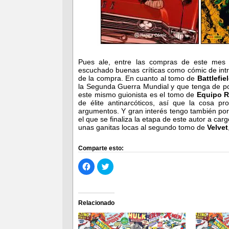
Pues ale, entre las compras de este mes
escuchado buenas críticas como cómic de intrig
de la compra. En cuanto al tomo de
Battlefie
la Segunda Guerra Mundial y que tenga de p
este mismo guionista es el tomo de
Equipo R
de élite antinarcóticos, así que la cosa 
argumentos. Y gran interés tengo también po
el que se finaliza la etapa de este autor a ca
unas ganitas locas al segundo tomo de
Velvet
Comparte esto:
Haz
Haz
clic
clic
para
para
compartir
compartir
en
en
Facebook
Twitter
(Se
(Se
Relacionado
abre
abre
en
en
una
una
ventana
ventana