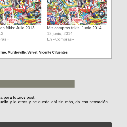
s frikis: Julio 2013
Mis compras frikis: Junio 2014
013
12 junio, 2014
ras»
En «Compras»
yrne
,
Murderville
,
Velvet
,
Vicente Cifuentes
a para futuros post.
ello y lo otro» y se quede ahí sin más, da esa sensación.