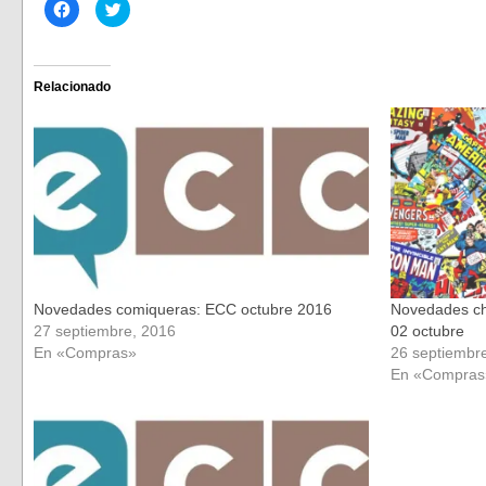
Haz
Haz
clic
clic
para
para
compartir
compartir
en
en
Facebook
Twitter
(Se
(Se
Relacionado
abre
abre
en
en
una
una
ventana
ventana
nueva)
nueva)
Novedades comiqueras: ECC octubre 2016
Novedades ch
27 septiembre, 2016
02 octubre
En «Compras»
26 septiembr
En «Compras