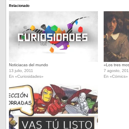
Facebook
Twitter
(Se
(Se
Relacionado
abre
abre
en
en
una
una
ventana
ventana
nueva)
nueva)
Noticiacas del mundo
«Los tres mo
13 julio, 2011
7 agosto, 20
En «Curiosidades»
En «Cómics»