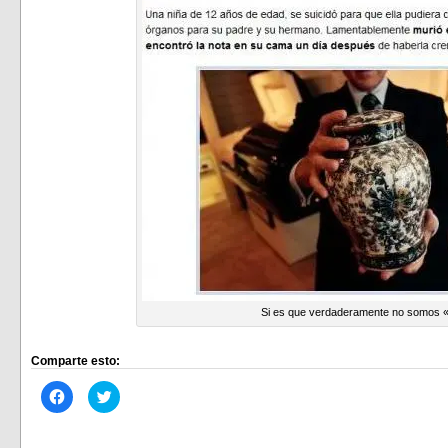
Si es que verdaderamente no somos
Comparte esto:
Haz
Haz
clic
clic
para
para
compartir
compartir
en
en