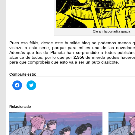
Ole ahí la portadita guapa
Pues eso frikis, desde este humilde blog no podemos menos
vistazo a esta serie, porque para mí es una de las novedad
Además que los de Planeta han sorprendido a todos publicánd
alcance de todos, por lo que por
2,95€
de mierda podéis hacero
para que comprobéis que esto va a ser un puto clasicote.
Comparte esto:
Haz
Haz
clic
clic
para
para
compartir
compartir
en
en
Facebook
Twitter
(Se
(Se
Relacionado
abre
abre
en
en
una
una
ventana
ventana
nueva)
nueva)