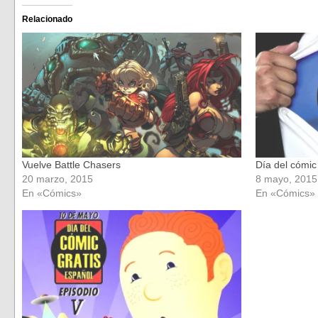
en
en
Facebook
Twitter
(Se
(Se
Relacionado
abre
abre
en
en
una
una
ventana
ventana
nueva)
nueva)
Vuelve Battle Chasers
Día del cómic
20 marzo, 2015
8 mayo, 2015
En «Cómics»
En «Cómics»