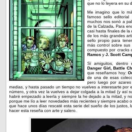
que no lo leyera en su 
Me imagino que lo más
famoso sello editoria
muchos nos sonó a pala
de la Calzada
.
Para enc
casi hasta finales de l
de los más grandes art
sello propio para ten
más control sobre sus 
compuesto por cracks d
Ramos
y
J. Scott Cam
Sí amiguitos, dentro 
Danger Girl,
Battle C
que reseñamos hoy:
O
de una de esas colec
pero luego por azares 
medias, y hasta pasado un tiempo no vuelves a interesarte por e
número, y otra vez la vuelves a dejar colgada a la mitad (y así
habré empezado a leerla y siempre la he dejado a la mitad, y no
porque me lío a leer novedades más recientes y siempre acabo o
que hace unos días rescaté esta serie del sueño de los justos, l
hacer esta reseña con arte y salero.