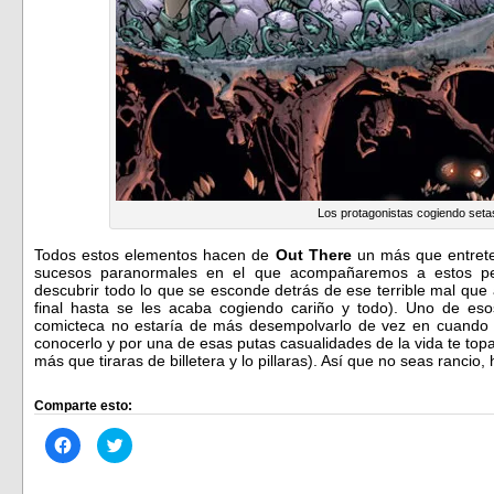
Los protagonistas cogiendo seta
Todos estos elementos hacen de
Out There
un más que entreten
sucesos paranormales en el que acompañaremos a estos per
descubrir todo lo que se esconde detrás de ese terrible mal que a
final hasta se les acaba cogiendo cariño y todo). Uno de eso
comicteca no estaría de más desempolvarlo de vez en cuando pa
conocerlo y por una de esas putas casualidades de la vida te topa
más que tiraras de billetera y lo pillaras). Así que no seas ranci
Comparte esto:
Haz
Haz
clic
clic
para
para
compartir
compartir