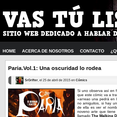
HOME
ACERCA DE NOSOTROS
CONTACTO
¿Q
Paria.Vol.1: Una oscuridad lo rodea
SrGrifter
, el 25 de abril de 2015 en
Cómics
Si uno observa así en f
que este cómic va a tr
«arreao una pedrá en l
no amiguitos, si hay u
de ella es ver el nomb
noveno arte que tiene
llamado
The Walking D