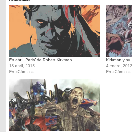
abre
abre
en
en
una
una
ventana
ventana
nueva)
nueva)
En abril ‘Paria’ de Robert Kirkman
Kirkman y su
13 abril, 2015
4 enero, 201
En «Cómics»
En «Cómics»