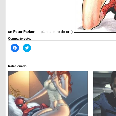
un
Peter Parker
en plan soltero de oro).
Comparte esto:
Haz
Haz
clic
clic
para
para
compartir
compartir
en
en
Facebook
Twitter
(Se
(Se
Relacionado
abre
abre
en
en
una
una
ventana
ventana
nueva)
nueva)