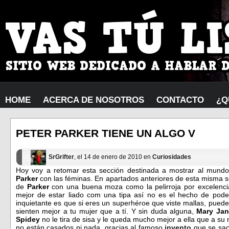
HOME
ACERCA DE NOSOTROS
CONTACTO
¿Q
PETER PARKER TIENE UN ALGO V
SrGrifter
, el 14 de enero de 2010 en
Curiosidades
Hoy voy a retomar esta sección destinada a mostrar al mundo
Parker
con las féminas. En apartados anteriores de esta misma se
de
Parker
con una buena moza como la pelirroja por excelenci
mejor de estar liado com una tipa así no es el hecho de pode
inquietante es que si eres un superhéroe que viste mallas, puedes
sienten mejor a tu mujer que a tí. Y sin duda alguna,
Mary Jan
Spidey
no le tira de sisa y
le queda mucho mejor a ella que a su
no están casados ni nada, gracias al famoso
invento
que se sac