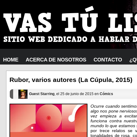
HOME
ACERCA DE NOSOTROS
CONTACTO
¿Q
Rubor, varios autores (La Cúpula, 2015)
Guest Starring
, el 25 de junio de 2015 en
Cómics
Ocurre cuando sentim
algo nos pone nerviosos
vez empieza a excita
funciona contra nuestr
mundo lo que estamos s
por trece relatos se v
tonalidades de rosa, co