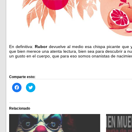
En definitiva:
Rubor
devuelve al medio esa chispa picante que
que bien merece una atenta lectura, bien sea para descubrir a 
un gusto en el cuerpo, que para eso somos onanistas de nacimie
Comparte esto:
Haz
Haz
clic
clic
para
para
compartir
compartir
en
en
Facebook
Twitter
(Se
(Se
Relacionado
abre
abre
en
en
una
una
ventana
ventana
nueva)
nueva)