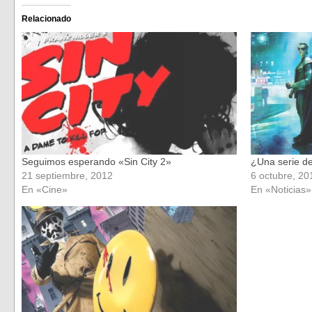
en
en
Facebook
Twitter
(Se
(Se
Relacionado
abre
abre
en
en
una
una
ventana
ventana
nueva)
nueva)
Seguimos esperando «Sin City 2»
¿Una serie 
21 septiembre, 2012
6 octubre, 20
En «Cine»
En «Noticias»