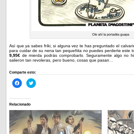
Ole ahí la portadita guapa
Así que ya sabes friki, si alguna vez te has preguntado el calv
para cuidar de su nena tan pequeñita no puedes perderte este 
9,95€
de mierda podrás comprobarlo. Seguramente algo no hi
salieron tan revoleras, pero bueno, cosas que pasan…
Comparte esto:
Haz
Haz
clic
clic
para
para
compartir
compartir
en
en
Facebook
Twitter
(Se
(Se
Relacionado
abre
abre
en
en
una
una
ventana
ventana
nueva)
nueva)