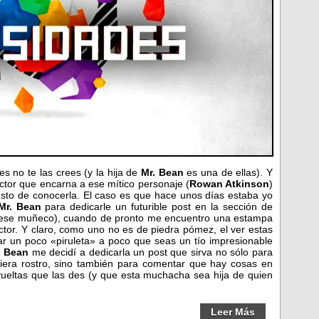
es no te las crees (y la hija de
Mr. Bean
es una de ellas). Y
ctor que encarna a ese mítico personaje (
Rowan Atkinson
)
gusto de conocerla. El caso es que hace unos días estaba yo
Mr. Bean
para dedicarle un futurible post en la sección de
 ese muñeco), cuando de pronto me encuentro una estampa
ctor. Y claro, como uno no es de piedra pómez, el ver estas
ar un poco «piruleta» a poco que seas un tío impresionable
. Bean
me decidí a dedicarla un post que sirva no sólo para
iera rostro, sino también para comentar que hay cosas en
vueltas que las des (y que esta muchacha sea hija de quien
Leer Más