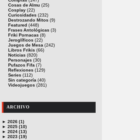
Compras
(147)
Cosas de Almu
(25)
Cosplay
(22)
Curiosidades
(232)
Destrozando Mitos
(9)
Featured
(448)
Frases Antológicas
(3)
Friki Pornacas
(8)
Jeroglíficos
(22)
Juegos de Mesa
(242)
Libros Frikis
(66)
Noticias
(820)
Personajes
(30)
Pufazos Fifa
(7)
Reflexiones
(129)
Series
(112)
Sin categoría
(40)
Videojuegos
(281)
ARCHIVO
►
2026 (1)
►
junio (1)
2025 (10)
►
noviembre (1)
2024 (13)
►
octubre (1)
diciembre (4)
2023 (19)