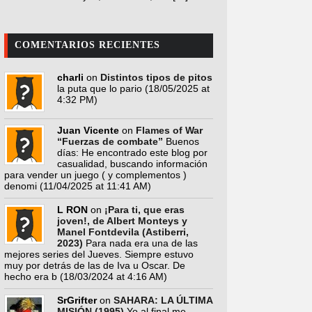
COMENTARIOS RECIENTES
charli
on
Distintos tipos de pitos
la puta que lo pario
(18/05/2025 at
4:32 PM)
Juan Vicente
on
Flames of War
“Fuerzas de combate”
Buenos
días: He encontrado este blog por
casualidad, buscando información
para vender un juego ( y complementos )
denomi
(11/04/2025 at 11:41 AM)
L RON
on
¡Para ti, que eras
joven!, de Albert Monteys y
Manel Fontdevila (Astiberri,
2023)
Para nada era una de las
mejores series del Jueves. Siempre estuvo
muy por detrás de las de Iva u Oscar. De
hecho era b
(18/03/2024 at 4:16 AM)
SrGrifter
on
SAHARA: LA ÚLTIMA
MISIÓN (1995)
Yo al final me