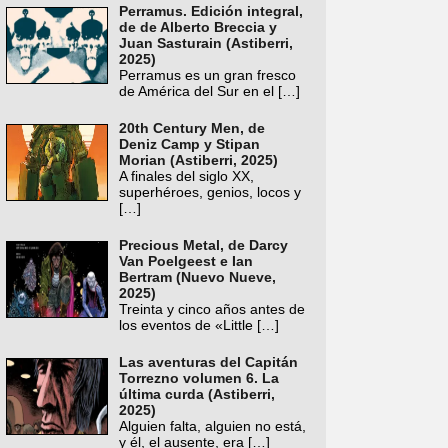
Perramus. Edición integral,
de de Alberto Breccia y
Juan Sasturain (Astiberri,
2025)
Perramus es un gran fresco
de América del Sur en el
[…]
20th Century Men, de
Deniz Camp y Stipan
Morian (Astiberri, 2025)
A finales del siglo XX,
superhéroes, genios, locos y
[…]
Precious Metal, de Darcy
Van Poelgeest e Ian
Bertram (Nuevo Nueve,
2025)
Treinta y cinco años antes de
los eventos de «Little
[…]
Las aventuras del Capitán
Torrezno volumen 6. La
última curda (Astiberri,
2025)
Alguien falta, alguien no está,
y él, el ausente, era
[…]