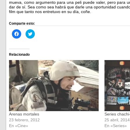
mueva, como argumento para una peli puede valer, pero para una
dar de sí. Sea como sea habrá que darle una oportunidad cuando
film que tanto nos entretuvo en su día, coñe.
Comparte esto:
Haz
Haz
clic
clic
para
para
compartir
compartir
en
en
Facebook
Twitter
(Se
(Se
Relacionado
abre
abre
en
en
una
una
ventana
ventana
nueva)
nueva)
Arenas mortales
Series chachi-p
23 febrero, 2012
25 abril, 2014
En «Cine»
En «Series»