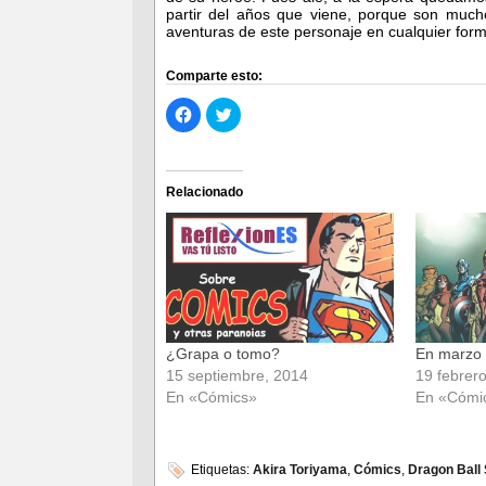
partir del años que viene, porque son mucho
aventuras de este personaje en cualquier form
Comparte esto:
Haz
Haz
clic
clic
para
para
compartir
compartir
en
en
Facebook
Twitter
(Se
(Se
Relacionado
abre
abre
en
en
una
una
ventana
ventana
nueva)
nueva)
¿Grapa o tomo?
En marzo 
15 septiembre, 2014
19 febrer
En «Cómics»
En «Cómi
Etiquetas:
Akira Toriyama
,
Cómics
,
Dragon Ball