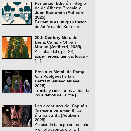
Perramus. Edición integral,
de de Alberto Breccia y
Juan Sasturain (Astiberri,
2025)
Perramus es un gran fresco
de América del Sur en el
[…]
20th Century Men, de
Deniz Camp y Stipan
Morian (Astiberri, 2025)
A finales del siglo XX,
superhéroes, genios, locos y
[…]
Precious Metal, de Darcy
Van Poelgeest e Ian
Bertram (Nuevo Nueve,
2025)
Treinta y cinco años antes de
los eventos de «Little
[…]
Las aventuras del Capitán
Torrezno volumen 6. La
última curda (Astiberri,
2025)
Alguien falta, alguien no está,
y él, el ausente, era
[…]