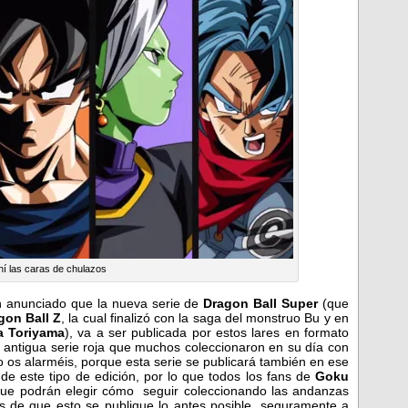
hí las caras de chulazos
 anunciado que la nueva serie de
Dragon Ball Super
(que
gon Ball Z
, la cual finalizó con la saga del monstruo Bu y en
a Toriyama
), va a ser publicada por estos lares en formato
 antigua serie roja que muchos coleccionaron en su día con
o os alarméis, porque esta serie se publicará también en ese
e este tipo de edición, por lo que todos los fans de
Goku
que podrán elegir cómo seguir coleccionando las andanzas
 de que esto se publique lo antes posible, seguramente a