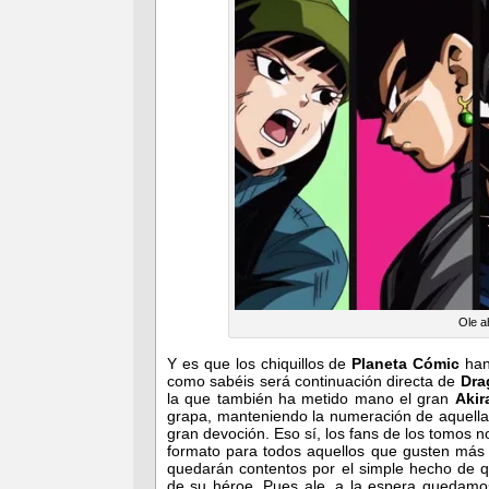
Ole a
Y es que los chiquillos de
Planeta Cómic
han
como sabéis será continuación directa de
Dra
la que también ha metido mano el gran
Akir
grapa, manteniendo la numeración de aquella
gran devoción. Eso sí, los fans de los tomos n
formato para todos aquellos que gusten más d
quedarán contentos por el simple hecho de 
de su héroe. Pues ale, a la espera quedamos