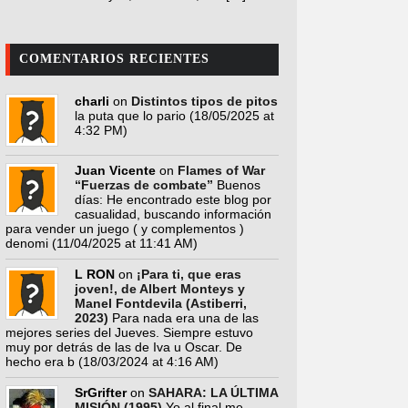
COMENTARIOS RECIENTES
charli
on
Distintos tipos de pitos
la puta que lo pario
(18/05/2025 at
4:32 PM)
Juan Vicente
on
Flames of War
“Fuerzas de combate”
Buenos
días: He encontrado este blog por
casualidad, buscando información
para vender un juego ( y complementos )
denomi
(11/04/2025 at 11:41 AM)
L RON
on
¡Para ti, que eras
joven!, de Albert Monteys y
Manel Fontdevila (Astiberri,
2023)
Para nada era una de las
mejores series del Jueves. Siempre estuvo
muy por detrás de las de Iva u Oscar. De
hecho era b
(18/03/2024 at 4:16 AM)
SrGrifter
on
SAHARA: LA ÚLTIMA
MISIÓN (1995)
Yo al final me