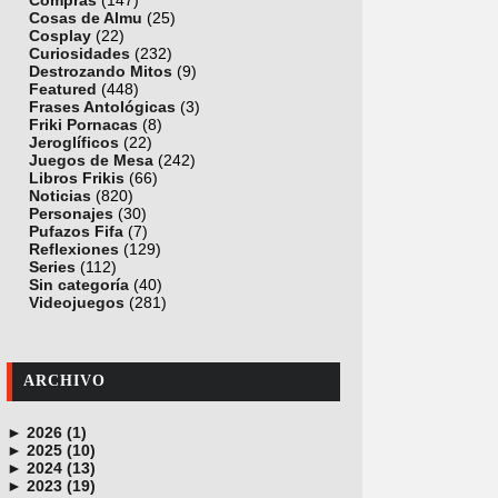
Compras
(147)
Cosas de Almu
(25)
Cosplay
(22)
Curiosidades
(232)
Destrozando Mitos
(9)
Featured
(448)
Frases Antológicas
(3)
Friki Pornacas
(8)
Jeroglíficos
(22)
Juegos de Mesa
(242)
Libros Frikis
(66)
Noticias
(820)
Personajes
(30)
Pufazos Fifa
(7)
Reflexiones
(129)
Series
(112)
Sin categoría
(40)
Videojuegos
(281)
ARCHIVO
►
2026 (1)
►
junio (1)
2025 (10)
►
noviembre (1)
2024 (13)
►
octubre (1)
diciembre (4)
2023 (19)