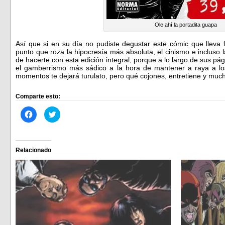
Ole ahí la portadita guapa
Así que si en su día no pudiste degustar este cómic que lleva 
punto que roza la hipocresía más absoluta, el cinismo e incluso 
de hacerte con esta edición integral, porque a lo largo de sus pá
el gamberrismo más sádico a la hora de mantener a raya a lo
momentos te dejará turulato, pero qué cojones, entretiene y mu
Comparte esto:
Haz
Haz
clic
clic
para
para
compartir
compartir
en
en
Facebook
Twitter
(Se
(Se
Relacionado
abre
abre
en
en
una
una
ventana
ventana
nueva)
nueva)