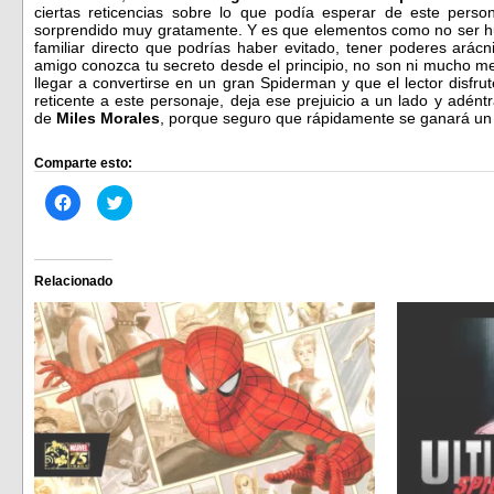
ciertas reticencias sobre lo que podía esperar de este pers
sorprendido muy gratamente. Y es que elementos como no ser hué
familiar directo que podrías haber evitado, tener poderes arác
amigo conozca tu secreto desde el principio, no son ni mucho 
llegar a convertirse en un gran Spiderman y que el lector disfrut
reticente a este personaje, deja ese prejuicio a un lado y adén
de
Miles Morales
, porque seguro que rápidamente se ganará un 
Comparte esto:
Haz
Haz
clic
clic
para
para
compartir
compartir
en
en
Facebook
Twitter
(Se
(Se
Relacionado
abre
abre
en
en
una
una
ventana
ventana
nueva)
nueva)