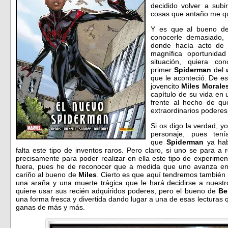
decidido volver a subi
cosas que antaño me qu
Y es que al bueno 
conocerle demasiado, 
donde hacía acto de 
magnífica oportunid
situación, quiera c
primer
Spiderman
del
que le aconteció. De e
jovencito
Miles Morale
capítulo de su vida en 
frente al hecho de qu
extraordinarios poderes
Si os digo la verdad, yo
personaje, pues ten
que
Spiderman
ya ha
falta este tipo de inventos raros. Pero claro, si uno se para a r
precisamente para poder realizar en ella este tipo de experime
fuera, pues he de reconocer que a medida que uno avanza en 
cariño al bueno de
Miles
. Cierto es que aquí tendremos tambié
una araña y una muerte trágica que le hará decidirse a nuestr
quiere usar sus recién adquiridos poderes, pero el bueno de
Be
una forma fresca y divertida dando lugar a una de esas lecturas
ganas de más y más.