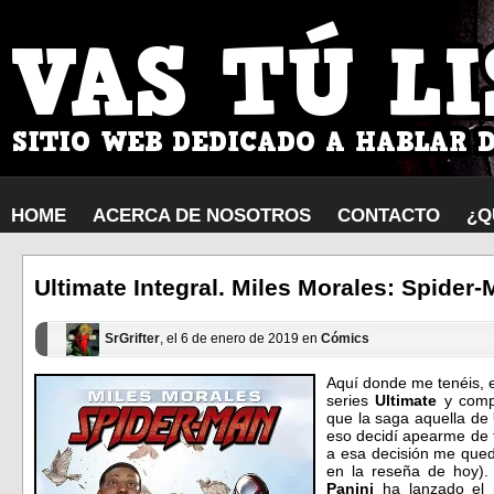
HOME
ACERCA DE NOSOTROS
CONTACTO
¿Q
Ultimate Integral. Miles Morales: Spider-
SrGrifter
, el 6 de enero de 2019 en
Cómics
Aquí donde me tenéis, e
series
Ultimate
y comp
que la saga aquella de
eso decidí apearme de t
a esa decisión me qued
en la reseña de hoy)
Panini
ha lanzado el p