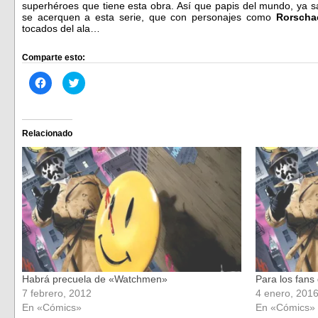
superhéroes que tiene esta obra. Así que papis del mundo, ya s
se acerquen a esta serie, que con personajes como
Rorsch
tocados del ala…
Comparte esto:
Haz
Haz
clic
clic
para
para
compartir
compartir
en
en
Facebook
Twitter
(Se
(Se
Relacionado
abre
abre
en
en
una
una
ventana
ventana
nueva)
nueva)
Habrá precuela de «Watchmen»
Para los fan
7 febrero, 2012
4 enero, 201
En «Cómics»
En «Cómics»