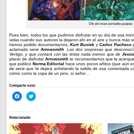
Ole ahí esas portadita guapas
Pues bien, todos los que pudimos disfrutar en su día de esa mi
velas cuando sus autores la dejaron ahí en el aire y nunca más se
hemos podido documentarnos,
Kurt Busiek
y
Carlos Pacheco
p
aclamada serie
Arrowsmith
. Las dos sorpresas que desconocía
Vertigo, y que contará con las tintas nada menos que de
Jesús
placer de disfrutar
Arrowsmith
te recomendamos que te acerques a
que publicó
Norma Editorial
hace unos pocos añitos (que aún es
de serie que te dejará anhelando la salida de esa comentada c
cómic como la copa de un pino, sí señor…
Comparte esto:
Haz
Haz
clic
clic
para
para
compartir
compartir
en
en
Facebook
Twitter
(Se
(Se
Relacionado
abre
abre
en
en
una
una
ventana
ventana