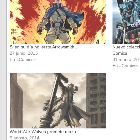
nueva)
nueva)
Si en su día no leíste Arrowsmith…
Nuevo colecci
27 junio, 2015
Comics
En «Cómics»
31 marzo, 20
En «Cómics»
World War Wolves promete mazo
5 agosto, 2014