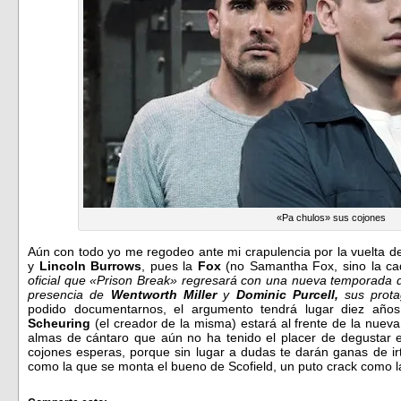
«Pa chulos» sus cojones
Aún con todo yo me regodeo ante mi crapulencia por la vuelta d
y
Lincoln Burrows
, pues la
Fox
(no Samantha Fox, sino la ca
oficial que «Prison Break» regresará con una nueva temporada de
presencia de
Wentworth Miller
y
Dominic Purcell,
sus protag
podido documentarnos, el argumento tendrá lugar diez años
Scheuring
(el creador de la misma) estará al frente de la nuev
almas de cántaro que aún no ha tenido el placer de degustar
cojones esperas, porque sin lugar a dudas te darán ganas de irt
como la que se monta el bueno de Scofield, un puto crack como 