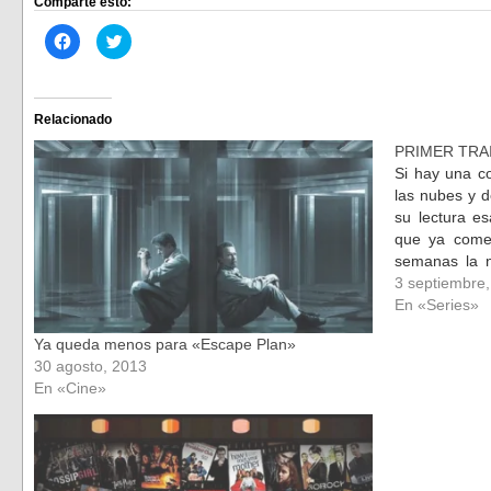
Comparte esto:
Haz
Haz
clic
clic
para
para
compartir
compartir
en
en
Facebook
Twitter
(Se
(Se
Relacionado
abre
abre
en
en
PRIMER TRAI
una
una
ventana
ventana
Si hay una c
nueva)
nueva)
las nubes y 
su lectura e
que ya come
semanas la n
una serie ba
3 septiembre
En «Series»
Ya queda menos para «Escape Plan»
30 agosto, 2013
En «Cine»