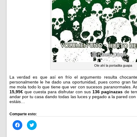
Ole ahí la portadita guapa
La verdad es que así en frío el argumento resulta chocant
personalmente le he dado una oportunidad, pues como gran fan
me mola todo lo que tiene que ver con sucesos paranormales. Así
15,95€
que cuesta para disfrutar con sus
136 paginazas
de ter
andar por tu casa dando todas las luces y pegado a la pared con
estáis…
Comparte esto:
Haz
Haz
clic
clic
para
para
compartir
compartir