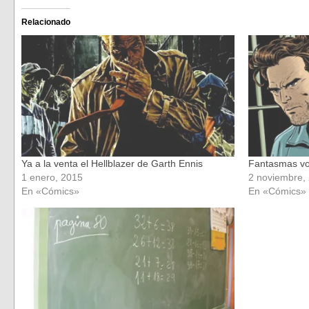
en
en
Facebook
Twitter
(Se
(Se
Relacionado
abre
abre
en
en
una
una
ventana
ventana
nueva)
nueva)
Ya a la venta el Hellblazer de Garth Ennis
Fantasmas vo
1 enero, 2015
2 noviembre,
En «Cómics»
En «Cómics»