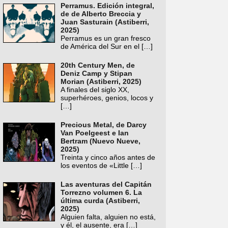
Perramus. Edición integral,
de de Alberto Breccia y
Juan Sasturain (Astiberri,
2025)
Perramus es un gran fresco
de América del Sur en el
[…]
20th Century Men, de
Deniz Camp y Stipan
Morian (Astiberri, 2025)
A finales del siglo XX,
superhéroes, genios, locos y
[…]
Precious Metal, de Darcy
Van Poelgeest e Ian
Bertram (Nuevo Nueve,
2025)
Treinta y cinco años antes de
los eventos de «Little
[…]
Las aventuras del Capitán
Torrezno volumen 6. La
última curda (Astiberri,
2025)
Alguien falta, alguien no está,
y él, el ausente, era
[…]