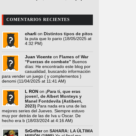
COMENTARIOS RECIENTES
charli
on
Distintos tipos de pitos
la puta que lo pario
(18/05/2025 at
4:32 PM)
Juan Vicente
on
Flames of War
“Fuerzas de combate”
Buenos
días: He encontrado este blog por
casualidad, buscando información
para vender un juego ( y complementos )
denomi
(11/04/2025 at 11:41 AM)
L RON
on
¡Para ti, que eras
joven!, de Albert Monteys y
Manel Fontdevila (Astiberri,
2023)
Para nada era una de las
mejores series del Jueves. Siempre estuvo
muy por detrás de las de Iva u Oscar. De
hecho era b
(18/03/2024 at 4:16 AM)
SrGrifter
on
SAHARA: LA ÚLTIMA
MISIÓN (1995)
Yo al final me