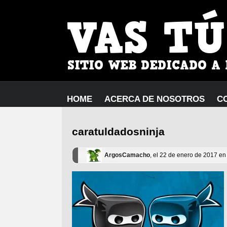
HOME
ACERCA DE NOSOTROS
C
caratuldadosninja
ArgosCamacho
, el 22 de enero de 2017 en