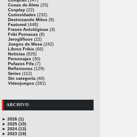
Compras
(147)
Cosas de Almu
(25)
Cosplay
(22)
Curiosidades
(232)
Destrozando Mitos
(9)
Featured
(448)
Frases Antológicas
(3)
Friki Pornacas
(8)
Jeroglíficos
(22)
Juegos de Mesa
(242)
Libros Frikis
(66)
Noticias
(820)
Personajes
(30)
Pufazos Fifa
(7)
Reflexiones
(129)
Series
(112)
Sin categoría
(40)
Videojuegos
(281)
ARCHIVO
►
2026 (1)
►
junio (1)
2025 (10)
►
noviembre (1)
2024 (13)
►
octubre (1)
diciembre (4)
2023 (19)