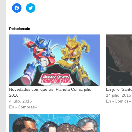
Haz
Haz
clic
clic
para
para
compartir
compartir
en
en
Facebook
Twitter
(Se
(Se
Relacionado
abre
abre
en
en
una
una
ventana
ventana
nueva)
nueva)
Novedades comiqueras: Planeta Cómic julio
En julio ‘Sant
2016
14 julio, 2015
4 julio, 2016
En «Cómics»
En «Compras»