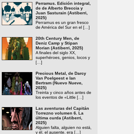
Perramus. Edición integral,
de de Alberto Breccia y
Juan Sasturain (Astiberri,
2025)
Perramus es un gran fresco
de América del Sur en el
[…]
20th Century Men, de
Deniz Camp y Stipan
Morian (Astiberri, 2025)
A finales del siglo XX,
superhéroes, genios, locos y
[…]
Precious Metal, de Darcy
Van Poelgeest e Ian
Bertram (Nuevo Nueve,
2025)
Treinta y cinco años antes de
los eventos de «Little
[…]
Las aventuras del Capitán
Torrezno volumen 6. La
última curda (Astiberri,
2025)
Alguien falta, alguien no está,
y él, el ausente, era
[…]