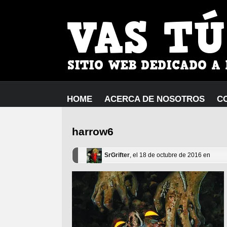
HOME
ACERCA DE NOSOTROS
C
harrow6
SrGrifter
, el 18 de octubre de 2016 en