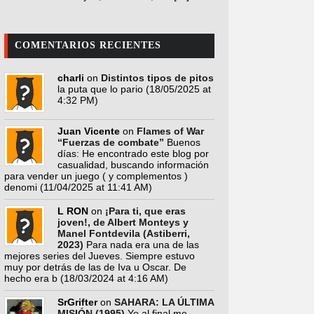
COMENTARIOS RECIENTES
charli
on
Distintos tipos de pitos
la puta que lo pario
(18/05/2025 at
4:32 PM)
Juan Vicente
on
Flames of War
“Fuerzas de combate”
Buenos
días: He encontrado este blog por
casualidad, buscando información
para vender un juego ( y complementos )
denomi
(11/04/2025 at 11:41 AM)
L RON
on
¡Para ti, que eras
joven!, de Albert Monteys y
Manel Fontdevila (Astiberri,
2023)
Para nada era una de las
mejores series del Jueves. Siempre estuvo
muy por detrás de las de Iva u Oscar. De
hecho era b
(18/03/2024 at 4:16 AM)
SrGrifter
on
SAHARA: LA ÚLTIMA
MISIÓN (1995)
Yo al final me