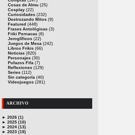
Compras
(147)
Cosas de Almu
(25)
Cosplay
(22)
Curiosidades
(232)
Destrozando Mitos
(9)
Featured
(448)
Frases Antológicas
(3)
Friki Pornacas
(8)
Jeroglíficos
(22)
Juegos de Mesa
(242)
Libros Frikis
(66)
Noticias
(820)
Personajes
(30)
Pufazos Fifa
(7)
Reflexiones
(129)
Series
(112)
Sin categoría
(40)
Videojuegos
(281)
ARCHIVO
►
2026 (1)
►
junio (1)
2025 (10)
►
noviembre (1)
2024 (13)
►
octubre (1)
diciembre (4)
2023 (19)