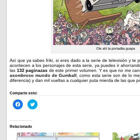
Ole ahí la portadita guapa
Así que ya sabes friki, si eres dado a la serie de televisión y te p
acontecen a los personajes de esta serie, ya puedes ir ahorrand
las
132 paginazas
de este primer volumen. Y es que no me canso
asombroso mundo de Gumball
, como esta serie son de lo mejo
diferencia) y dan mil vueltas a cualquier puta mierda de las que 
Comparte esto:
Haz
Haz
clic
clic
para
para
compartir
compartir
en
en
Facebook
Twitter
(Se
(Se
Relacionado
abre
abre
en
en
una
una