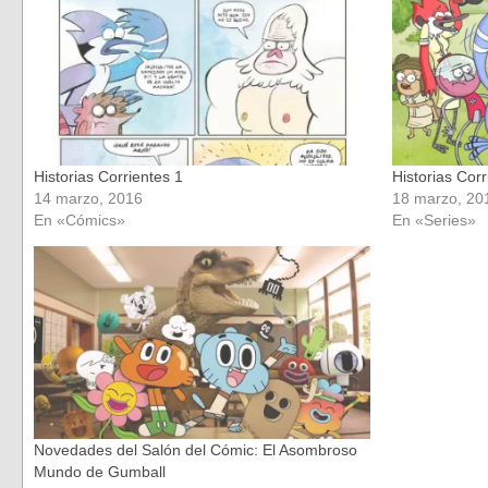
ventana
ventana
nueva)
nueva)
Historias Corrientes 1
Historias Corr
14 marzo, 2016
18 marzo, 20
En «Cómics»
En «Series»
Novedades del Salón del Cómic: El Asombroso
Mundo de Gumball