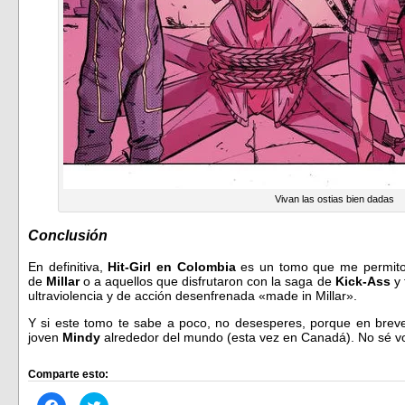
Vivan las ostias bien dadas
Conclusión
En definitiva,
Hit-Girl en Colombia
es un tomo que me permito 
de
Millar
o a aquellos que disfrutaron con la saga de
Kick-Ass
y 
ultraviolencia y de acción desenfrenada «made in Millar».
Y si este tomo te sabe a poco, no desesperes, porque en bre
joven
Mindy
alrededor del mundo (esta vez en Canadá). No sé v
Comparte esto:
Haz
Haz