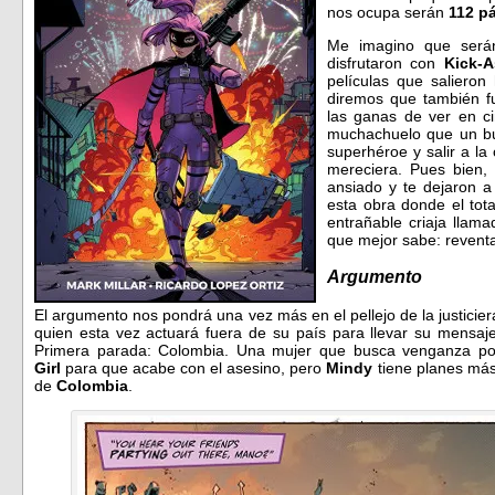
nos ocupa serán
112 p
Me imagino que será
disfrutaron con
Kick-A
películas que salieron
diremos que también 
las ganas de ver en ci
muchachuelo que un bu
superhéroe y salir a la 
mereciera. Pues bien,
ansiado y te dejaron a
esta obra donde el tot
entrañable criaja llam
que mejor sabe: reventa
Argumento
El argumento nos pondrá una vez más en el pellejo de la justicie
quien esta vez actuará fuera de su país para llevar su mensaje
Primera parada: Colombia. Una mujer que busca venganza po
Girl
para que acabe con el asesino, pero
Mindy
tiene planes más
de
Colombia
.