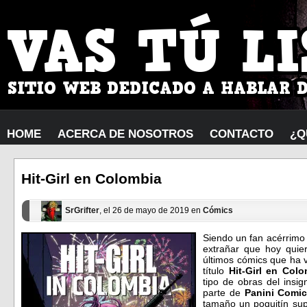
HOME
ACERCA DE NOSOTROS
CONTACTO
¿Q
Hit-Girl en Colombia
SrGrifter
, el 26 de mayo de 2019 en
Cómics
Siendo un fan acérrim
extrañar que hoy quie
últimos cómics que ha vi
título
Hit-Girl en Col
tipo de obras del insi
parte de
Panini
Comic
tamaño un poquitín sup