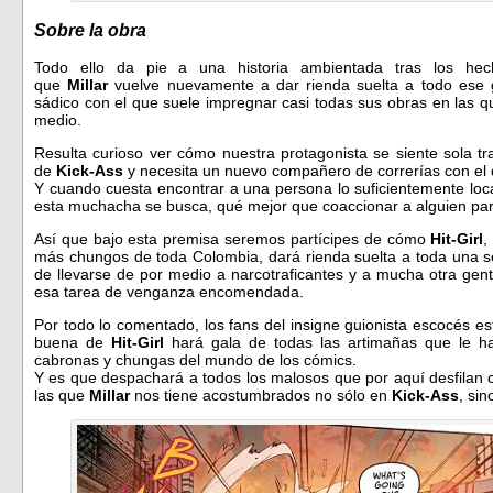
Sobre la obra
Todo ello da pie a una historia ambientada tras los he
que
Millar
vuelve nuevamente a dar rienda suelta a todo ese 
sádico con el que suele impregnar casi todas sus obras en las 
medio.
Resulta curioso ver cómo nuestra protagonista se siente sola tra
de
Kick-Ass
y necesita un nuevo compañero de correrías con el
Y cuando cuesta encontrar a una persona lo suficientemente lo
esta muchacha se busca, qué mejor que coaccionar a alguien par
Así que bajo esta premisa seremos partícipes de cómo
Hit-Girl
,
más chungos de toda Colombia, dará rienda suelta a toda una se
de llevarse de por medio a narcotraficantes y a mucha otra gen
esa tarea de venganza encomendada.
Por todo lo comentado, los fans del insigne guionista escocés e
buena de
Hit-Girl
hará gala de todas las artimañas que le h
cabronas y chungas del mundo de los cómics.
Y es que despachará a todos los malosos que por aquí desfilan c
las que
Millar
nos tiene acostumbrados no sólo en
Kick-Ass
, sin