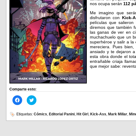
nos ocupa serán
112 p
Me imagino que será
disfrutaron con
Kick-A
películas que salieron
diremos que también 
las ganas de ver en ci
muchachuelo que un bu
superhéroe y salir a la 
mereciera. Pues bien,
ansiado y te dejaron a
esta obra donde el tot
entrañable criaja llam
que mejor sabe: reventa
Comparte esto:
Haz
Haz
clic
clic
para
para
compartir
compartir
en
en
Etiquetas:
Cómics
,
Editorial Panini
,
Hit Girl
,
Kick-Ass
,
Mark Millar
,
Min
Facebook
Twitter
(Se
(Se
abre
abre
en
en
una
una
ventana
ventana