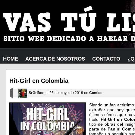
HOME
ACERCA DE NOSOTROS
CONTACTO
¿Q
Hit-Girl en Colombia
SrGrifter
, el 26 de mayo de 2019 en
Cómics
Siendo un fan acérrim
extrañar que hoy quie
últimos cómics que ha vi
título
Hit-Girl en Col
tipo de obras del insi
parte de
Panini
Comic
tamaño un poquitín sup