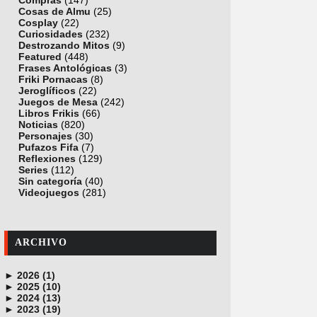
Compras
(147)
Cosas de Almu
(25)
Cosplay
(22)
Curiosidades
(232)
Destrozando Mitos
(9)
Featured
(448)
Frases Antológicas
(3)
Friki Pornacas
(8)
Jeroglíficos
(22)
Juegos de Mesa
(242)
Libros Frikis
(66)
Noticias
(820)
Personajes
(30)
Pufazos Fifa
(7)
Reflexiones
(129)
Series
(112)
Sin categoría
(40)
Videojuegos
(281)
ARCHIVO
►
2026 (1)
►
junio (1)
2025 (10)
►
noviembre (1)
2024 (13)
►
octubre (1)
diciembre (4)
2023 (19)