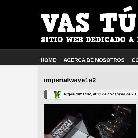
HOME
ACERCA DE NOSOTROS
C
imperialwave1a2
ArgosCamacho
, el 22 de noviembre de 20