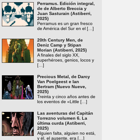
Perramus. Edición integral,
de de Alberto Breccia y
Juan Sasturain (Astiberri,
2025)
Perramus es un gran fresco
de América del Sur en el
[…]
20th Century Men, de
Deniz Camp y Stipan
Morian (Astiberri, 2025)
A finales del siglo XX,
superhéroes, genios, locos y
[…]
Precious Metal, de Darcy
Van Poelgeest e Ian
Bertram (Nuevo Nueve,
2025)
Treinta y cinco años antes de
los eventos de «Little
[…]
Las aventuras del Capitán
Torrezno volumen 6. La
última curda (Astiberri,
2025)
Alguien falta, alguien no está,
y él, el ausente, era
[…]