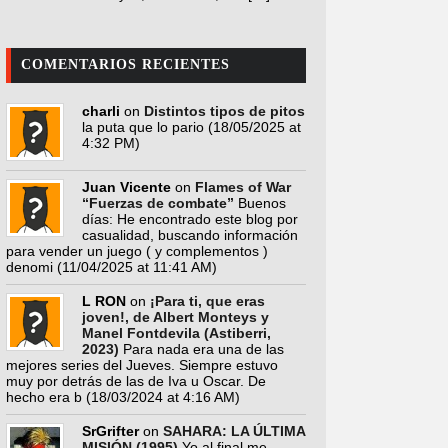
COMENTARIOS RECIENTES
charli
on
Distintos tipos de pitos
la puta que lo pario
(18/05/2025 at
4:32 PM)
Juan Vicente
on
Flames of War
“Fuerzas de combate”
Buenos
días: He encontrado este blog por
casualidad, buscando información
para vender un juego ( y complementos )
denomi
(11/04/2025 at 11:41 AM)
L RON
on
¡Para ti, que eras
joven!, de Albert Monteys y
Manel Fontdevila (Astiberri,
2023)
Para nada era una de las
mejores series del Jueves. Siempre estuvo
muy por detrás de las de Iva u Oscar. De
hecho era b
(18/03/2024 at 4:16 AM)
SrGrifter
on
SAHARA: LA ÚLTIMA
MISIÓN (1995)
Yo al final me