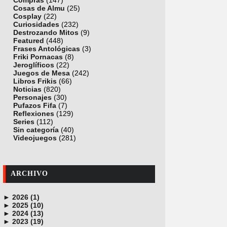
Compras
(147)
Cosas de Almu
(25)
Cosplay
(22)
Curiosidades
(232)
Destrozando Mitos
(9)
Featured
(448)
Frases Antológicas
(3)
Friki Pornacas
(8)
Jeroglíficos
(22)
Juegos de Mesa
(242)
Libros Frikis
(66)
Noticias
(820)
Personajes
(30)
Pufazos Fifa
(7)
Reflexiones
(129)
Series
(112)
Sin categoría
(40)
Videojuegos
(281)
ARCHIVO
►
2026 (1)
►
junio (1)
2025 (10)
►
noviembre (1)
2024 (13)
►
octubre (1)
diciembre (4)
2023 (19)