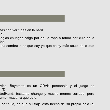
has con verrugas en la nariz.
ba».
agias chungas salga por ahi la ropa a tomar por culo es lo
ños.
s una sombra o es que soy yo que estoy más tarao de lo que
vice, Bayotetta es un GRAN personaje y el juego es
 :’D
GodHand, bastante chungo y mucho menos currado, pero
 humor macarra que este.
 por culo, es que su traje esta hecho de su propio pelo (al