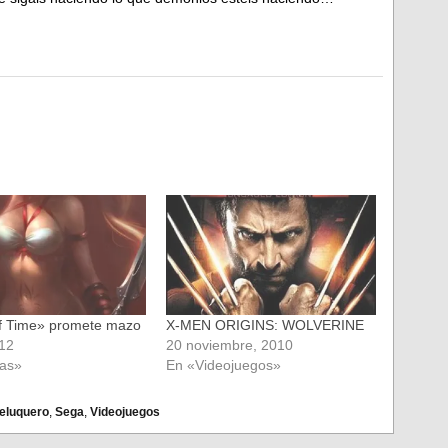
f Time» promete mazo
X-MEN ORIGINS: WOLVERINE
012
20 noviembre, 2010
ias»
En «Videojuegos»
eluquero
,
Sega
,
Videojuegos