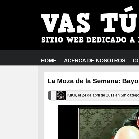
HOME
ACERCA DE NOSOTROS
C
La Moza de la Semana: Bayo
KiKo
, el 24 de abril de 2011 en
Sin catego