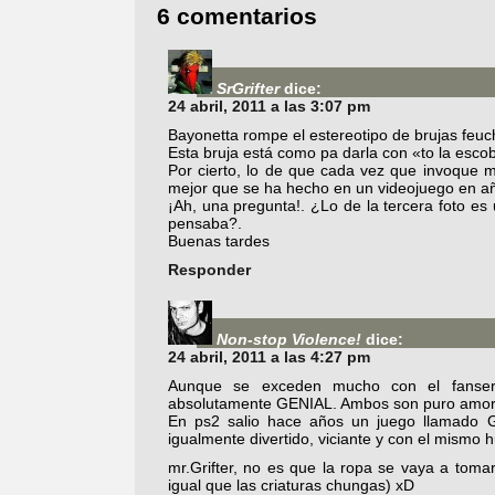
6 comentarios
SrGrifter
dice:
24 abril, 2011 a las 3:07 pm
Bayonetta rompe el estereotipo de brujas feuc
Esta bruja está como pa darla con «to la esco
Por cierto, lo de que cada vez que invoque m
mejor que se ha hecho en un videojuego en a
¡Ah, una pregunta!. ¿Lo de la tercera foto e
pensaba?.
Buenas tardes
Responder
Non-stop Violence!
dice:
24 abril, 2011 a las 4:27 pm
Aunque se exceden mucho con el fanser
absolutamente GENIAL. Ambos son puro amor
En ps2 salio hace años un juego llamado 
igualmente divertido, viciante y con el mismo
mr.Grifter, no es que la ropa se vaya a tomar
igual que las criaturas chungas) xD