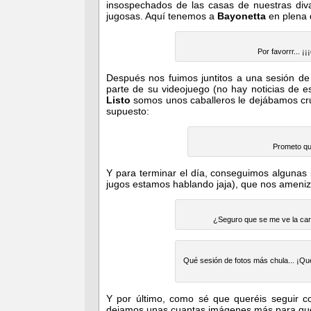
insospechados de las casas de nuestras div
jugosas. Aquí tenemos a
Bayonetta
en plena 
Por favorrr... ¡
Después nos fuimos juntitos a una sesión de
parte de su videojuego (no hay noticias de 
Listo
somos unos caballeros le dejábamos cru
supuesto:
Prometo que
Y para terminar el día, conseguimos algunas 
jugos estamos hablando jaja), que nos ameniza
¿Seguro que se me ve la cara
Qué sesión de fotos más chula... ¡Q
Y por último, como sé que queréis seguir c
dejamos unas cuantas imágenes más para que