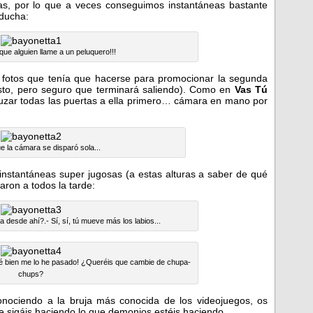
as, por lo que a veces conseguimos instantáneas bastante
ducha:
¡¡que alguien llame a un peluquero!!!
 fotos que tenía que hacerse para promocionar la segunda
esto, pero seguro que terminará saliendo). Como en
Vas Tú
zar todas las puertas a ella primero… cámara en mano por
 la cámara se disparó sola...
instantáneas super jugosas (a estas alturas a saber de qué
ron a todos la tarde:
 desde ahí?.- Sí, sí, tú mueve más los labios...
ué bien me lo he pasado! ¿Queréis que cambie de chupa-
chups?
onociendo a la bruja más conocida de los videojuegos, os
 sigáis haciendo lo que demonios estéis haciendo…