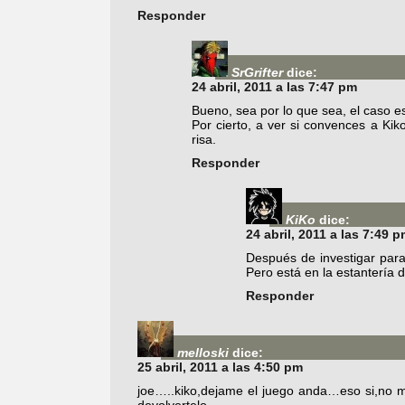
Responder
SrGrifter
dice:
24 abril, 2011 a las 7:47 pm
Bueno, sea por lo que sea, el caso es
Por cierto, a ver si convences a Kik
risa.
Responder
KiKo
dice:
24 abril, 2011 a las 7:49 
Después de investigar par
Pero está en la estantería
Responder
melloski
dice:
25 abril, 2011 a las 4:50 pm
joe…..kiko,dejame el juego anda…eso si,no m
devolvertelo.