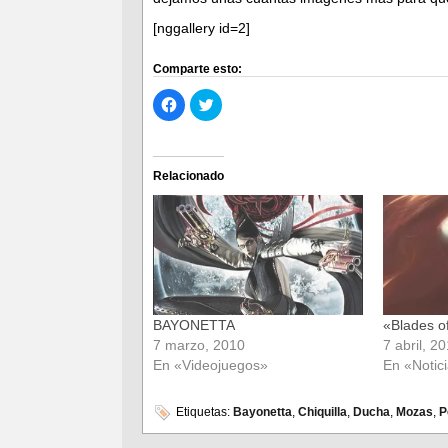
[nggallery id=2]
Comparte esto:
Haz
Haz
clic
clic
para
para
compartir
compartir
en
en
Facebook
Twitter
(Se
(Se
Relacionado
abre
abre
en
en
una
una
ventana
ventana
nueva)
nueva)
BAYONETTA
«Blades o
7 marzo, 2010
7 abril, 2
En «Videojuegos»
En «Notic
Etiquetas:
Bayonetta
,
Chiquilla
,
Ducha
,
Mozas
,
P