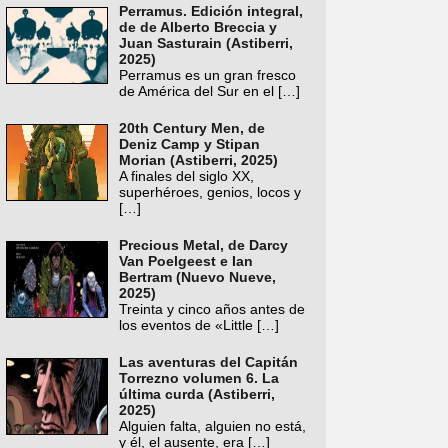
Perramus. Edición integral,
de de Alberto Breccia y
Juan Sasturain (Astiberri,
2025)
Perramus es un gran fresco
de América del Sur en el
[…]
20th Century Men, de
Deniz Camp y Stipan
Morian (Astiberri, 2025)
A finales del siglo XX,
superhéroes, genios, locos y
[…]
Precious Metal, de Darcy
Van Poelgeest e Ian
Bertram (Nuevo Nueve,
2025)
Treinta y cinco años antes de
los eventos de «Little
[…]
Las aventuras del Capitán
Torrezno volumen 6. La
última curda (Astiberri,
2025)
Alguien falta, alguien no está,
y él, el ausente, era
[…]