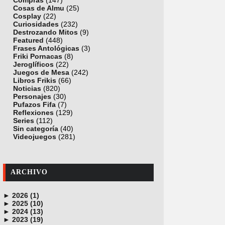
Compras
(147)
Cosas de Almu
(25)
Cosplay
(22)
Curiosidades
(232)
Destrozando Mitos
(9)
Featured
(448)
Frases Antológicas
(3)
Friki Pornacas
(8)
Jeroglíficos
(22)
Juegos de Mesa
(242)
Libros Frikis
(66)
Noticias
(820)
Personajes
(30)
Pufazos Fifa
(7)
Reflexiones
(129)
Series
(112)
Sin categoría
(40)
Videojuegos
(281)
ARCHIVO
►
2026 (1)
►
junio (1)
2025 (10)
►
noviembre (1)
2024 (13)
►
octubre (1)
diciembre (4)
2023 (19)