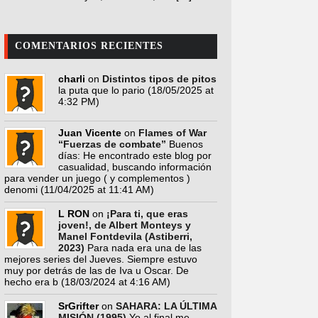
COMENTARIOS RECIENTES
charli
on
Distintos tipos de pitos
la puta que lo pario
(18/05/2025 at
4:32 PM)
Juan Vicente
on
Flames of War
“Fuerzas de combate”
Buenos
días: He encontrado este blog por
casualidad, buscando información
para vender un juego ( y complementos )
denomi
(11/04/2025 at 11:41 AM)
L RON
on
¡Para ti, que eras
joven!, de Albert Monteys y
Manel Fontdevila (Astiberri,
2023)
Para nada era una de las
mejores series del Jueves. Siempre estuvo
muy por detrás de las de Iva u Oscar. De
hecho era b
(18/03/2024 at 4:16 AM)
SrGrifter
on
SAHARA: LA ÚLTIMA
MISIÓN (1995)
Yo al final me