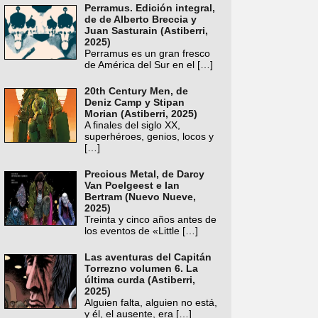
Perramus. Edición integral,
de de Alberto Breccia y
Juan Sasturain (Astiberri,
2025)
Perramus es un gran fresco
de América del Sur en el
[…]
20th Century Men, de
Deniz Camp y Stipan
Morian (Astiberri, 2025)
A finales del siglo XX,
superhéroes, genios, locos y
[…]
Precious Metal, de Darcy
Van Poelgeest e Ian
Bertram (Nuevo Nueve,
2025)
Treinta y cinco años antes de
los eventos de «Little
[…]
Las aventuras del Capitán
Torrezno volumen 6. La
última curda (Astiberri,
2025)
Alguien falta, alguien no está,
y él, el ausente, era
[…]