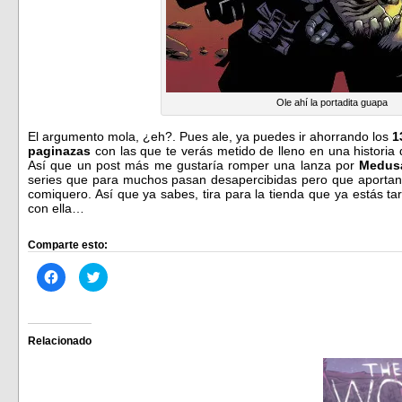
Ole ahí la portadita guapa
El argumento mola, ¿eh?. Pues ale, ya puedes ir ahorrando los
1
paginazas
con las que te verás metido de lleno en una historia 
Así que un post más me gustaría romper una lanza por
Medus
series que para muchos pasan desapercibidas pero que aportan
comiquero. Así que ya sabes, tira para la tienda que ya estás ta
con ella…
Comparte esto:
Haz
Haz
clic
clic
para
para
compartir
compartir
en
en
Facebook
Twitter
(Se
(Se
Relacionado
abre
abre
en
en
una
una
ventana
ventana
nueva)
nueva)