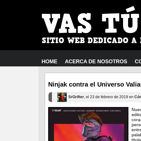
HOME
ACERCA DE NOSOTROS
C
Ninjak contra el Universo Valia
SrGrifter
, el 23 de febrero de 2019 en
Có
Nuev
edi
cora
pers
entr
pal
titu