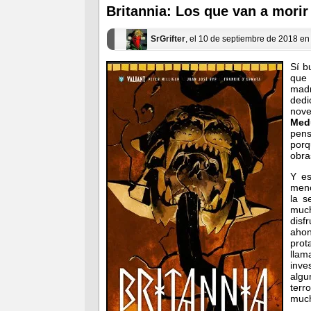
ventana
ventana
Britannia: Los que van a morir
nueva)
nueva)
SrGrifter
, el 10 de septiembre de 2018 e
Sí b
que
madr
dedi
nove
Med
pens
porq
obra
Y es
menc
la s
muc
disf
aho
pro
lla
inve
algu
terr
much