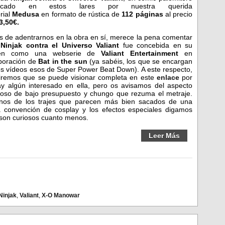
licado en estos lares por nuestra querida
orial
Medusa
en formato de rústica de
112 páginas
al precio
3,50€.
s de adentrarnos en la obra en sí, merece la pena comentar
e
Ninjak contra el Universo Valiant
fue concebida en su
gen como una webserie de
Valiant Entertainment
en
boración de
Bat in the sun
(ya sabéis, los que se encargan
os vídeos esos de Super Power Beat Down). A este respecto,
iremos que se puede visionar completa en este
enlace
por
ay algún interesado en ella, pero os avisamos del aspecto
oso de bajo presupuesto y chungo que rezuma el metraje.
nos de los trajes que parecen más bien sacados de una
 convención de cosplay y los efectos especiales digamos
son curiosos cuanto menos.
Leer Más
Ninjak
,
Valiant
,
X-O Manowar