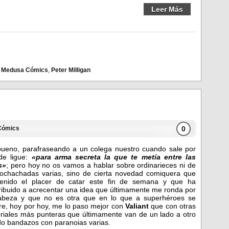
Leer Más
,
Medusa Cómics
,
Peter Milligan
0
Cómics
ueno, parafraseando a un colega nuestro cuando sale por
de ligue:
«para arma secreta la que te metía entre las
s»
; pero hoy no os vamos a hablar sobre ordinarieces ni de
ochachadas varias, sino de cierta novedad comiquera que
enido el placer de catar este fin de semana y que ha
ribuido a acrecentar una idea que últimamente me ronda por
abeza y que no es otra que en lo que a superhéroes se
ere, hoy por hoy, me lo paso mejor con
Valiant
que con otras
oriales más punteras que últimamente van de un lado a otro
o bandazos con paranoias varias.