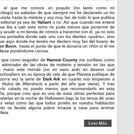
o el que me conoce un poquito (no tanto como mi
cólogo) es sabedor de que siempre me he declarado un tío
sista hasta la médula y soy muy fan de todo lo que publica
 editorial ya sea de
Valiant
o no. Así que cuando me enteré
ue iba a salir este tomo no pude menos que ponerme de
 y acudir a mi tienda de cómics a hacerme con él, ya no solo
esa portadita donde sale uno con los dientes «podris», sino
ue aquí donde me tenéis me declaro muy fan del bueno de
len Bunn
, hasta el punto de que le donaría un riñón si él me
idiese poniéndome carusa.
 que como seguidor de
Harrow County
me confieso como
 admirador de las obras de misterio y tensión en las que
e mano este menda (no en vano ardo en deseos cual
iochoañero en su época de celo de que Planeta publique de
zorra vez la serie de
Dark Ark
en cuanto nos empiecen a
r títulos de Aftershock a partir del año que viene). Y tras
erlo catado no puedo menos que recomendarlo en esta
ña, porque creo que es una de esas obras perfectas para
starlas en la noche de Halloween bajo la luz tenue de unas
s velas como las que todos ponéis en vuestra habitación
do os lleváis alguna pobre incauta a casa para arrimar
lleta.
Leer Más