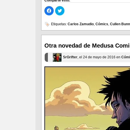
Comparte esto:
Haz
Haz
clic
clic
para
para
compartir
compartir
en
en
Etiquetas:
Carlos Zamudio
,
Cómics
,
Cullen Bunn
Facebook
Twitter
(Se
(Se
abre
abre
en
en
una
una
ventana
ventana
Otra novedad de Medusa Comic
nueva)
nueva)
SrGrifter
, el 24 de mayo de 2016 en
Cómi