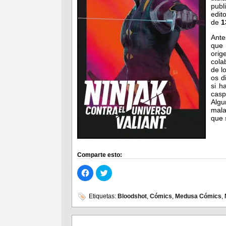
pub
edit
de
1
Ante
qu
ori
cola
de l
os d
si h
casp
Algu
mala
que 
Comparte esto:
Haz
Haz
clic
clic
para
para
compartir
compartir
en
en
Etiquetas:
Bloodshot
,
Cómics
,
Medusa Cómics
,
Facebook
Twitter
(Se
(Se
abre
abre
en
en
una
una