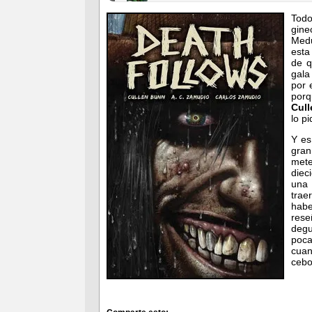
Tod
gine
Medu
esta
de q
gala
por 
porq
Cul
lo p
Y es
gran
met
diec
una 
trae
hab
rese
degu
poca
cuan
cebo