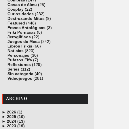
Compras
(147)
Cosas de Almu
(25)
Cosplay
(22)
Curiosidades
(232)
Destrozando Mitos
(9)
Featured
(448)
Frases Antológicas
(3)
Friki Pornacas
(8)
Jeroglíficos
(22)
Juegos de Mesa
(242)
Libros Frikis
(66)
Noticias
(820)
Personajes
(30)
Pufazos Fifa
(7)
Reflexiones
(129)
Series
(112)
Sin categoría
(40)
Videojuegos
(281)
ARCHIVO
►
2026 (1)
►
junio (1)
2025 (10)
►
noviembre (1)
2024 (13)
►
octubre (1)
diciembre (4)
2023 (19)