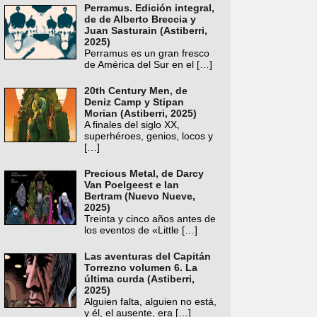
Perramus. Edición integral,
de de Alberto Breccia y
Juan Sasturain (Astiberri,
2025)
Perramus es un gran fresco
de América del Sur en el
[…]
20th Century Men, de
Deniz Camp y Stipan
Morian (Astiberri, 2025)
A finales del siglo XX,
superhéroes, genios, locos y
[…]
Precious Metal, de Darcy
Van Poelgeest e Ian
Bertram (Nuevo Nueve,
2025)
Treinta y cinco años antes de
los eventos de «Little
[…]
Las aventuras del Capitán
Torrezno volumen 6. La
última curda (Astiberri,
2025)
Alguien falta, alguien no está,
y él, el ausente, era
[…]