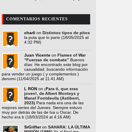
COMENTARIOS RECIENTES
charli
on
Distintos tipos de pitos
la puta que lo pario
(18/05/2025 at
4:32 PM)
Juan Vicente
on
Flames of War
“Fuerzas de combate”
Buenos
días: He encontrado este blog por
casualidad, buscando información
para vender un juego ( y complementos )
denomi
(11/04/2025 at 11:41 AM)
L RON
on
¡Para ti, que eras
joven!, de Albert Monteys y
Manel Fontdevila (Astiberri,
2023)
Para nada era una de las
mejores series del Jueves. Siempre estuvo
muy por detrás de las de Iva u Oscar. De
hecho era b
(18/03/2024 at 4:16 AM)
SrGrifter
on
SAHARA: LA ÚLTIMA
MISIÓN (1995)
Yo al final me