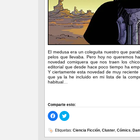
El medusa era un coleguita nuestro que paraba
pelos que llevaba. Pero hoy no queremos hab
novedad comiquera que nos traen los chic
editorial que desde hace poco tiempo ha empe
Y ciertamente esta novedad de muy reciente p
que ya la he incluido en mi lista de la com
habitual…
Comparte esto:
Haz
Haz
clic
clic
para
para
compartir
compartir
en
en
Etiquetas:
Ciencia Ficción
,
Cluster
,
Cómics
,
Dam
Facebook
Twitter
(Se
(Se