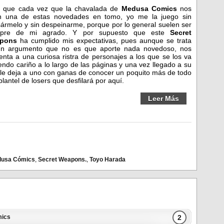
 que cada vez que la chavalada de
Medusa Comics
nos
n una de estas novedades en tomo, yo me la juego sin
ármelo y sin despeinarme, porque por lo general suelen ser
mpre de mi agrado. Y por supuesto que este
Secret
pons
ha cumplido mis expectativas, pues aunque se trata
un argumento que no es que aporte nada novedoso, nos
enta a una curiosa ristra de personajes a los que se los va
endo cariño a lo largo de las páginas y una vez llegado a su
l le deja a uno con ganas de conocer un poquito más de todo
plantel de losers que desfilará por aquí.
Leer Más
usa Cómics
,
Secret Weapons.
,
Toyo Harada
2
ics