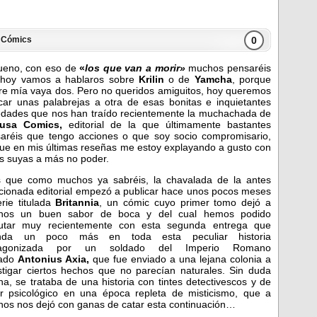
0
n
Cómics
ueno, con eso de
«
los que van a morir»
muchos pensaréis
 hoy vamos a hablaros sobre
Krilin
o de
Yamcha
, porque
e mía vaya dos. Pero no queridos amiguitos, hoy queremos
car unas palabrejas a otra de esas bonitas e inquietantes
dades que nos han traído recientemente la muchachada de
usa Comics,
editorial de la que últimamente bastantes
aréis que tengo acciones o que soy socio compromisario,
ue en mis últimas reseñas me estoy explayando a gusto con
s suyas a más no poder.
 que como muchos ya sabréis, la chavalada de la antes
ionada editorial empezó a publicar hace unos pocos meses
erie titulada
Britannia
, un cómic cuyo primer tomo dejó a
hos un buen sabor de boca y del cual hemos podido
rutar muy recientemente con esta segunda entrega que
nda un poco más en toda esta peculiar historia
tagonizada por un soldado del Imperio Romano
mado
Antonius Axia,
que fue enviado a una lejana colonia a
stigar ciertos hechos que no parecían naturales. Sin duda
na, se trataba de una historia con tintes detectivescos y de
or psicológico en una época repleta de misticismo, que a
os nos dejó con ganas de catar esta continuación…