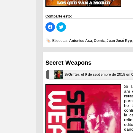
Comparte esto:
Haz
Haz
clic
clic
para
para
compartir
compartir
en
en
Etiquetas:
Antonius Axa
,
Comic
,
Juan José Ryp
Facebook
Twitter
(Se
(Se
abre
abre
en
en
una
una
ventana
ventana
Secret Weapons
nueva)
nueva)
SrGrifter
, el 9 de septiembre de 2018 en
Sí b
ahí 
teta
porn
he t
cont
la c
refi
edit
dand