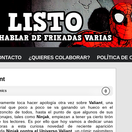
ONTACTO
¿QUIERES COLABORAR?
POLÍTICA DE 
nt
0
mics
amente toca hacer apología otra vez sobre
Valiant
, una
torial que poco a poco se va ganando un hueco en el
zoncito de todos, hasta el punto de que algunos de sus
onajes, tales como
Ninjak
, empiezan a tener ya cierto tirón
e los lectores. Es por ello que hoy vamos a dedicar unas
abras a esta curiosa novedad de reciente aparición
lada
Ninjak contra el Universo Valiant
, un cómic palomitero