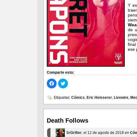
Y es
trae
pens
sie
Wea
de 
pres
cogi
fina
ese 
Comparte esto:
Haz
Haz
clic
clic
para
para
compartir
compartir
en
en
Etiquetas:
Cómics
,
Eric Heisserer
,
Livewire
,
Med
Facebook
Twitter
(Se
(Se
abre
abre
en
en
una
una
ventana
ventana
Death Follows
nueva)
nueva)
SrGrifter
, el 12 de agosto de 2018 en
Cóm