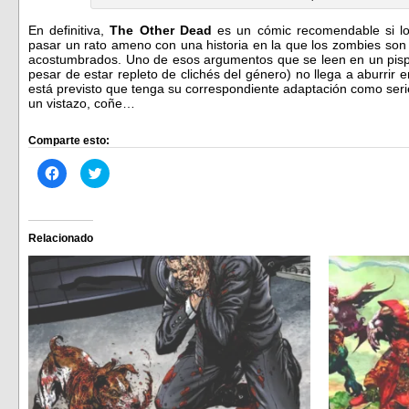
En definitiva,
The Other Dead
es un cómic recomendable si lo
pasar un rato ameno con una historia en la que los zombies son
acostumbrados. Uno de esos argumentos que se leen en un pisp
pesar de estar repleto de clichés del género) no llega a aburrir 
está previsto que tenga su correspondiente adaptación como serie
un vistazo, coñe…
Comparte esto:
Haz
Haz
clic
clic
para
para
compartir
compartir
en
en
Facebook
Twitter
(Se
(Se
Relacionado
abre
abre
en
en
una
una
ventana
ventana
nueva)
nueva)