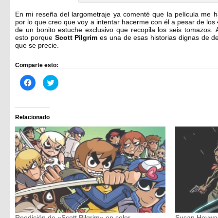
En mi reseña del largometraje ya comenté que la película me h
por lo que creo que voy a intentar hacerme con él a pesar de los
de un bonito estuche exclusivo que recopila los seis tomazos. A
esto porque
Scott Pilgrim
es una de esas historias dignas de de
que se precie.
Comparte esto:
Haz
Haz
clic
clic
para
para
compartir
compartir
en
en
Facebook
Twitter
(Se
(Se
Relacionado
abre
abre
en
en
una
una
ventana
ventana
nueva)
nueva)
Reedición de «Scott Pilgrim» en color
Susan Heywar