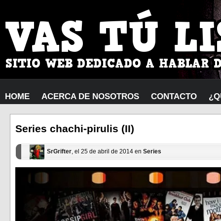
HOME
ACERCA DE NOSOTROS
CONTACTO
¿Q
Series chachi-pirulis (II)
SrGrifter
, el 25 de abril de 2014 en
Series