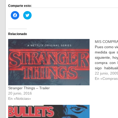
Comparte esto:
Haz
Haz
clic
clic
para
para
compartir
compartir
en
en
Facebook
Twitter
(Se
(Se
Relacionado
abre
abre
en
en
MIS COMPRA
una
una
ventana
ventana
Pues como vie
nueva)
nueva)
medida que s
siguiente, ho
compra con 
sigo habitu
interesan. 
22 junio, 200
comentar,…
En «Compras
Stranger Things – Trailer
20 junio, 2016
En «Noticias»