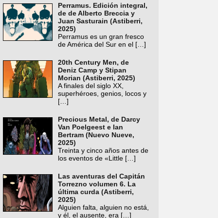
Perramus. Edición integral,
de de Alberto Breccia y
Juan Sasturain (Astiberri,
2025)
Perramus es un gran fresco
de América del Sur en el
[…]
20th Century Men, de
Deniz Camp y Stipan
Morian (Astiberri, 2025)
A finales del siglo XX,
superhéroes, genios, locos y
[…]
Precious Metal, de Darcy
Van Poelgeest e Ian
Bertram (Nuevo Nueve,
2025)
Treinta y cinco años antes de
los eventos de «Little
[…]
Las aventuras del Capitán
Torrezno volumen 6. La
última curda (Astiberri,
2025)
Alguien falta, alguien no está,
y él, el ausente, era
[…]