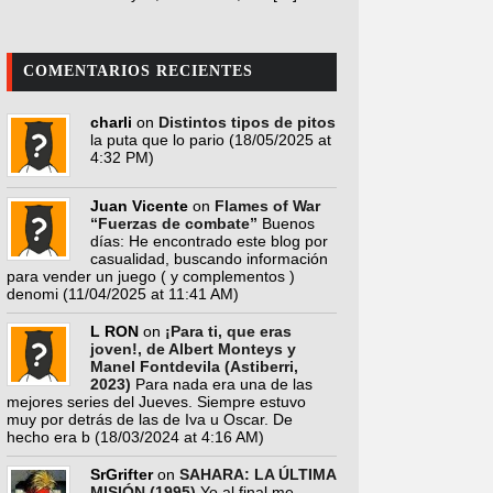
COMENTARIOS RECIENTES
charli
on
Distintos tipos de pitos
la puta que lo pario
(18/05/2025 at
4:32 PM)
Juan Vicente
on
Flames of War
“Fuerzas de combate”
Buenos
días: He encontrado este blog por
casualidad, buscando información
para vender un juego ( y complementos )
denomi
(11/04/2025 at 11:41 AM)
L RON
on
¡Para ti, que eras
joven!, de Albert Monteys y
Manel Fontdevila (Astiberri,
2023)
Para nada era una de las
mejores series del Jueves. Siempre estuvo
muy por detrás de las de Iva u Oscar. De
hecho era b
(18/03/2024 at 4:16 AM)
SrGrifter
on
SAHARA: LA ÚLTIMA
MISIÓN (1995)
Yo al final me