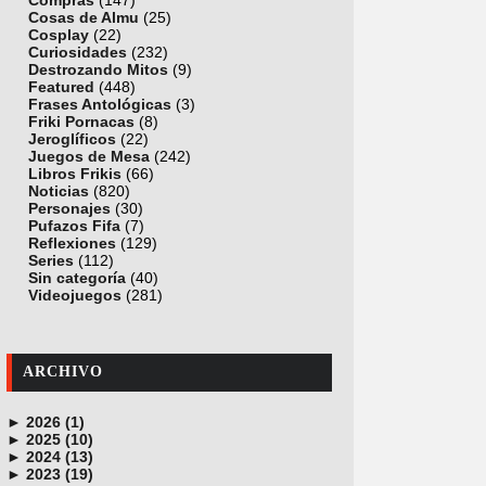
Compras
(147)
Cosas de Almu
(25)
Cosplay
(22)
Curiosidades
(232)
Destrozando Mitos
(9)
Featured
(448)
Frases Antológicas
(3)
Friki Pornacas
(8)
Jeroglíficos
(22)
Juegos de Mesa
(242)
Libros Frikis
(66)
Noticias
(820)
Personajes
(30)
Pufazos Fifa
(7)
Reflexiones
(129)
Series
(112)
Sin categoría
(40)
Videojuegos
(281)
ARCHIVO
►
2026 (1)
►
junio (1)
2025 (10)
►
noviembre (1)
2024 (13)
►
octubre (1)
diciembre (4)
2023 (19)