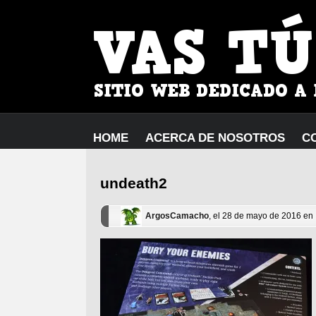
HOME
ACERCA DE NOSOTROS
C
undeath2
ArgosCamacho
, el 28 de mayo de 2016 en