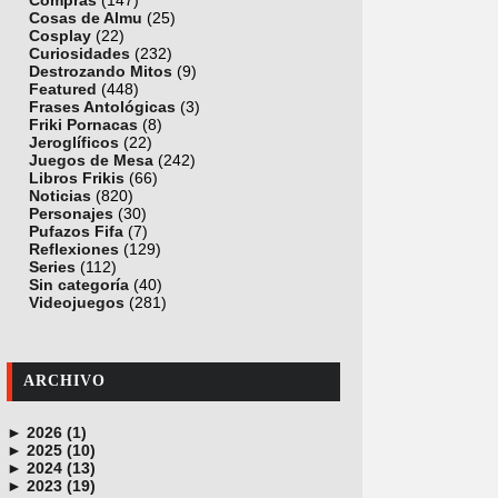
Compras
(147)
Cosas de Almu
(25)
Cosplay
(22)
Curiosidades
(232)
Destrozando Mitos
(9)
Featured
(448)
Frases Antológicas
(3)
Friki Pornacas
(8)
Jeroglíficos
(22)
Juegos de Mesa
(242)
Libros Frikis
(66)
Noticias
(820)
Personajes
(30)
Pufazos Fifa
(7)
Reflexiones
(129)
Series
(112)
Sin categoría
(40)
Videojuegos
(281)
ARCHIVO
►
2026 (1)
►
junio (1)
2025 (10)
►
noviembre (1)
2024 (13)
►
octubre (1)
diciembre (4)
2023 (19)