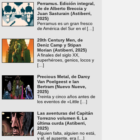
Perramus. Edición integral,
de de Alberto Breccia y
Juan Sasturain (Astiberri,
2025)
Perramus es un gran fresco
de América del Sur en el
[…]
20th Century Men, de
Deniz Camp y Stipan
Morian (Astiberri, 2025)
A finales del siglo XX,
superhéroes, genios, locos y
[…]
Precious Metal, de Darcy
Van Poelgeest e Ian
Bertram (Nuevo Nueve,
2025)
Treinta y cinco años antes de
los eventos de «Little
[…]
Las aventuras del Capitán
Torrezno volumen 6. La
última curda (Astiberri,
2025)
Alguien falta, alguien no está,
y él, el ausente, era
[…]