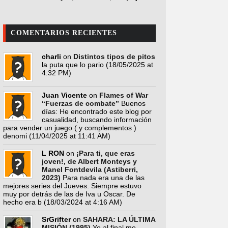
COMENTARIOS RECIENTES
charli
on
Distintos tipos de pitos
la puta que lo pario
(18/05/2025 at
4:32 PM)
Juan Vicente
on
Flames of War
“Fuerzas de combate”
Buenos
días: He encontrado este blog por
casualidad, buscando información
para vender un juego ( y complementos )
denomi
(11/04/2025 at 11:41 AM)
L RON
on
¡Para ti, que eras
joven!, de Albert Monteys y
Manel Fontdevila (Astiberri,
2023)
Para nada era una de las
mejores series del Jueves. Siempre estuvo
muy por detrás de las de Iva u Oscar. De
hecho era b
(18/03/2024 at 4:16 AM)
SrGrifter
on
SAHARA: LA ÚLTIMA
MISIÓN (1995)
Yo al final me