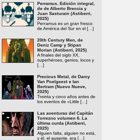
Perramus. Edición integral,
de de Alberto Breccia y
Juan Sasturain (Astiberri,
2025)
Perramus es un gran fresco
de América del Sur en el
[…]
20th Century Men, de
Deniz Camp y Stipan
Morian (Astiberri, 2025)
A finales del siglo XX,
superhéroes, genios, locos y
[…]
Precious Metal, de Darcy
Van Poelgeest e Ian
Bertram (Nuevo Nueve,
2025)
Treinta y cinco años antes de
los eventos de «Little
[…]
Las aventuras del Capitán
Torrezno volumen 6. La
última curda (Astiberri,
2025)
Alguien falta, alguien no está,
y él, el ausente, era
[…]