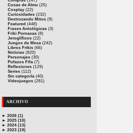
Compras
(147)
Cosas de Almu
(25)
Cosplay
(22)
Curiosidades
(232)
Destrozando Mitos
(9)
Featured
(448)
Frases Antológicas
(3)
Friki Pornacas
(8)
Jeroglíficos
(22)
Juegos de Mesa
(242)
Libros Frikis
(66)
Noticias
(820)
Personajes
(30)
Pufazos Fifa
(7)
Reflexiones
(129)
Series
(112)
Sin categoría
(40)
Videojuegos
(281)
ARCHIVO
►
2026 (1)
►
junio (1)
2025 (10)
►
noviembre (1)
2024 (13)
►
octubre (1)
diciembre (4)
2023 (19)