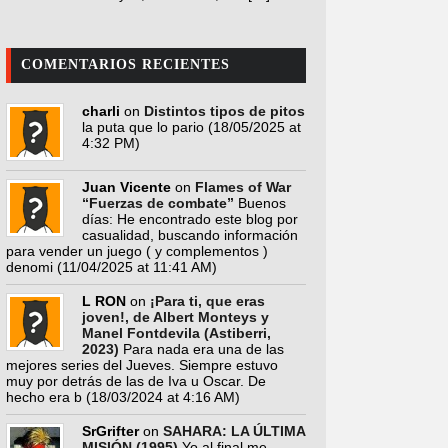
COMENTARIOS RECIENTES
charli
on
Distintos tipos de pitos
la puta que lo pario
(18/05/2025 at
4:32 PM)
Juan Vicente
on
Flames of War
“Fuerzas de combate”
Buenos
días: He encontrado este blog por
casualidad, buscando información
para vender un juego ( y complementos )
denomi
(11/04/2025 at 11:41 AM)
L RON
on
¡Para ti, que eras
joven!, de Albert Monteys y
Manel Fontdevila (Astiberri,
2023)
Para nada era una de las
mejores series del Jueves. Siempre estuvo
muy por detrás de las de Iva u Oscar. De
hecho era b
(18/03/2024 at 4:16 AM)
SrGrifter
on
SAHARA: LA ÚLTIMA
MISIÓN (1995)
Yo al final me