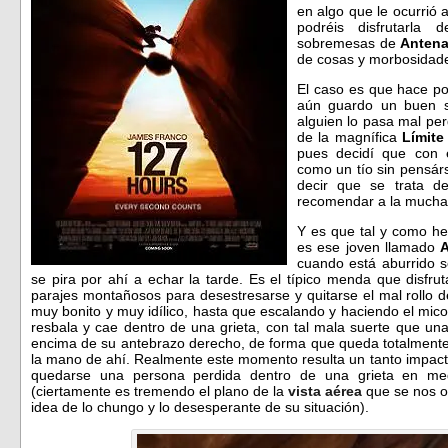
en algo que le ocurrió 
podréis disfrutarla
sobremesas de
Anten
de cosas y morbosidade
El caso es que hace p
aún guardo un buen s
alguien lo pasa mal pe
de la magnífica
Límite 
pues decidí que con e
como un tío sin pensárs
decir que se trata d
recomendar a la mucha
Y es que tal y como he 
es ese joven llamado
cuando está aburrido 
se pira por ahí a echar la tarde. Es el típico menda que disfrut
parajes montañosos para desestresarse y quitarse el mal rollo 
muy bonito y muy idílico, hasta que escalando y haciendo el mico
resbala y cae dentro de una grieta, con tal mala suerte que un
encima de su antebrazo derecho, de forma que queda totalmente 
la mano de ahí. Realmente este momento resulta un tanto impact
quedarse una persona perdida dentro de una grieta en me
(ciertamente es tremendo el plano de la
vista aérea
que se nos o
idea de lo chungo y lo desesperante de su situación).