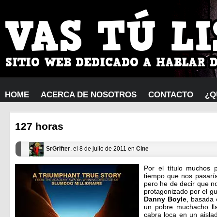
HOME
ACERCA DE NOSOTROS
CONTACTO
¿Q
127 horas
SrGrifter
, el 8 de julio de 2011 en
Cine
Por el título muchos 
tiempo que nos pasarí
pero he de decir que no 
protagonizado por el gu
Danny Boyle
, basada 
un pobre muchacho l
cabra loca en un aisl