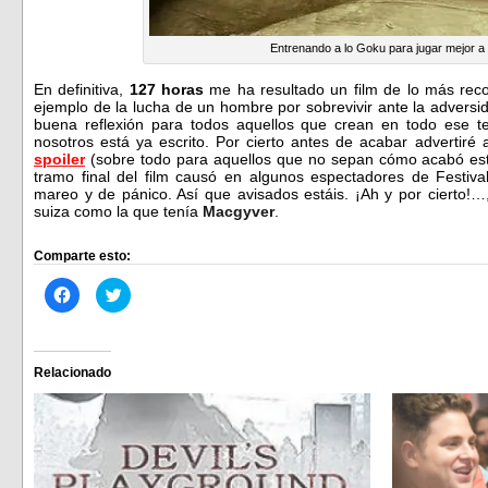
Entrenando a lo Goku para jugar mejor a 
En definitiva,
127 horas
me ha resultado un film de lo más rec
ejemplo de la lucha de un hombre por sobrevivir ante la adversi
buena reflexión para todos aquellos que crean en todo ese 
nosotros está ya escrito. Por cierto antes de acabar advertir
spoiler
(sobre todo para aquellos que no sepan cómo acabó est
tramo final del film causó en algunos espectadores de Festiv
mareo y de pánico. Así que avisados estáis. ¡Ah y por cierto!…
suiza como la que tenía
Macgyver
.
Comparte esto:
Haz
Haz
clic
clic
para
para
compartir
compartir
en
en
Facebook
Twitter
(Se
(Se
Relacionado
abre
abre
en
en
una
una
ventana
ventana
nueva)
nueva)