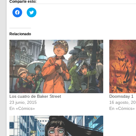
Comparte esto:
Haz
Haz
clic
clic
para
para
compartir
compartir
en
en
Facebook
Twitter
(Se
(Se
Relacionado
abre
abre
en
en
una
una
ventana
ventana
nueva)
nueva)
Los cuatro de Baker Street
Doomsday 1
23 junio, 2015
16 agosto, 2
En «Cómics»
En «Cómics»