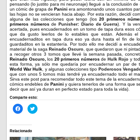
pensando (lo justito para mi neuronaje) llegué a la conclusión d
un cómic de grapa de
Panini
era amontonando unos cuantos para
las hojas no se vencieran hacia abajo. Por esta razón, decidí c
alguna de las colecciones que tengo (los
20 primeros núme
primeros números
de
Punisher: Diario de Guerra
). Y la ve
acertada, pues encuadernados en un tomo de tapa dura esos c
que da gusto leerlos de lo estables que están. Además e
encuadernaditos en tapa dura eso ya dura hasta el fin de l
guardaditos en la estantería. Por todo ello me decidí a encu
material de la saga
Reinado Oscuro
, que quedaron que ni pinta
a recoger otros 3 tomos que llevé la semana pasada, concre
Reinado Oscuro,
los
20 primeros números
de
Hulk Rojo
y tod
esta forma, ya sólo me quedaría por encuadernar un par de
World War Hulk
, y algunas colecciones tipo
Poderosos Vengad
que con unos 5 tomos más tendré ya encuadernado todo el mate
Sirva este post para recomendar todo este tema de la encuaderna
cómics endebles de
Panini
y quiera tenerlos de una forma que 
decir que así ya duran en perfecto estado para toda la vida).
Comparte esto:
Haz
Haz
clic
clic
para
para
compartir
compartir
en
en
Facebook
Twitter
(Se
(Se
Relacionado
abre
abre
en
en