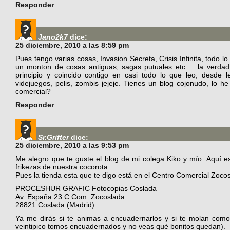
Responder
Jano2k7
dice:
25 diciembre, 2010 a las 8:59 pm
Pues tengo varias cosas, Invasion Secreta, Crisis Infinita, todo 
un monton de cosas antiguas, sagas putuales etc…. la verdad
principio y coincido contigo en casi todo lo que leo, desde 
videjuegos, pelis, zombis jejeje. Tienes un blog cojonudo, lo h
comercial?
Responder
Sr.Grifter
dice:
25 diciembre, 2010 a las 9:53 pm
Me alegro que te guste el blog de mi colega Kiko y mío. Aquí e
frikezas de nuestra cocorota.
Pues la tienda esta que te digo está en el Centro Comercial Zocosl
PROCESHUR GRAFIC Fotocopias Coslada
Av. España 23 C.Com. Zocoslada
28821 Coslada (Madrid)
Ya me dirás si te animas a encuadernarlos y si te molan com
veintipico tomos encuadernados y no veas qué bonitos quedan).