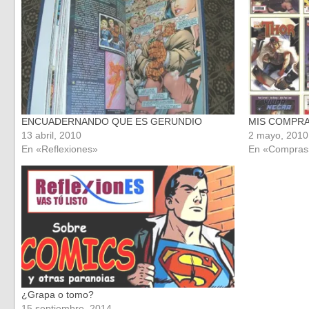
una
una
ventana
ventana
nueva)
nueva)
ENCUADERNANDO QUE ES GERUNDIO
MIS COMPR
13 abril, 2010
2 mayo, 2010
En «Reflexiones»
En «Compras
¿Grapa o tomo?
15 septiembre, 2014