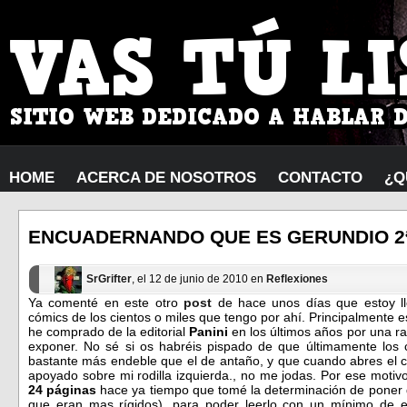
HOME
ACERCA DE NOSOTROS
CONTACTO
¿Q
ENCUADERNANDO QUE ES GERUNDIO 2
SrGrifter
, el 12 de junio de 2010 en
Reflexiones
Ya comenté en este otro
post
de hace unos días que estoy l
cómics de los cientos o miles que tengo por ahí. Principalmente 
he comprado de la editorial
Panini
en los últimos años por una r
exponer. No sé si os habréis pispado de que últimamente los c
bastante más endeble que el de antaño, y que cuando abres el c
apoyado sobre mi rodilla izquierda., no me jodas. Por ese motiv
24 páginas
hace ya tiempo que tomé la determinación de poner d
que eran mas rígidos), para poder leerlo con un mínimo de e